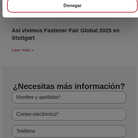
Denegar
Así vivimos Fastener Fair Global 2025 en
Stuttgart
Leer más »
¿Necesitas más información?