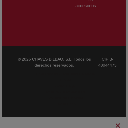
accesorios
© 2026 CHAVES BILBAO, S.L. Todos los
CIF B-
derechos reservados.
48044473
Condiciones Generales de Venta
CBAM
Aviso Legal
Política de Privacidad
Política de Cookies
Canal Ético