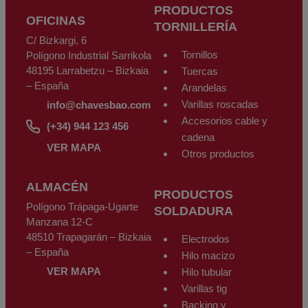
derechos para acceder, rectificar, oponerse, cancelarlos, limitar su
PRODUCTOS
tratamiento o solicitar su portabilidad con arreglo a lo previsto en el
OFICINAS
Reglamento General de Protección de Datos (RGPD) de 27 de abril de
TORNILLERÍA
2016 enviando una carta junto con la fotocopia de su DNI, a CHAVES
C/ Bizkargi, 6
BILBAO, S.L. C/Bizkargi, 6 Polígono Industrial Sarrikola 48195 Larrabetzu
- Bizkaia - España o a través de la dirección de correo electrónico
Tornillos
Polígono Industrial Sarrikola
info@chavesbao.com
.
48195 Larrabetzu – Bizkaia
Tuercas
– España
Arandelas
Varillas roscadas
info@chavesbao.com
Accesorios cable y
(+34) 944 123 456
cadena
VER MAPA
Otros productos
ALMACÉN
PRODUCTOS
Polígono Trápaga-Ugarte
SOLDADURA
Manzana 12-C
48510 Trapagarán – Bizkaia
Electrodos
– España
Hilo macizo
VER MAPA
Hilo tubular
Varillas tig
Backing y