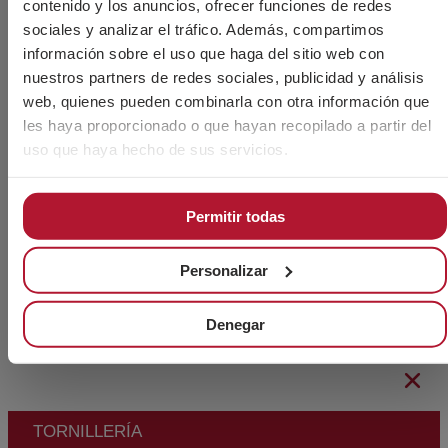
contenido y los anuncios, ofrecer funciones de redes
sociales y analizar el tráfico. Además, compartimos
información sobre el uso que haga del sitio web con
nuestros partners de redes sociales, publicidad y análisis
web, quienes pueden combinarla con otra información que
les haya proporcionado o que hayan recopilado a partir del
uso que haya hecho de sus servicios.
© 2026 CHAVES BILBAO, S.L. Todos los
CIF B-
derechos reservados.
48044473
Condiciones Generales de Venta
Permitir todas
CBAM
Aviso Legal
Política de Privacidad
Personalizar
Política de Cookies
Canal Ético
Denegar
TORNILLERÍA