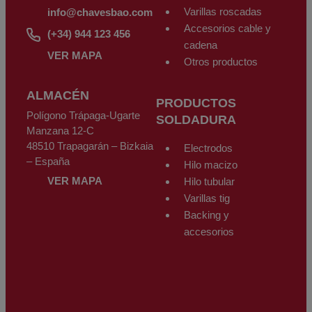
Varillas roscadas
info@chavesbao.com
Accesorios cable y
(+34) 944 123 456
cadena
VER MAPA
Otros productos
ALMACÉN
PRODUCTOS
Polígono Trápaga-Ugarte
SOLDADURA
Manzana 12-C
48510 Trapagarán – Bizkaia
Electrodos
– España
Hilo macizo
VER MAPA
Hilo tubular
Varillas tig
Backing y
accesorios