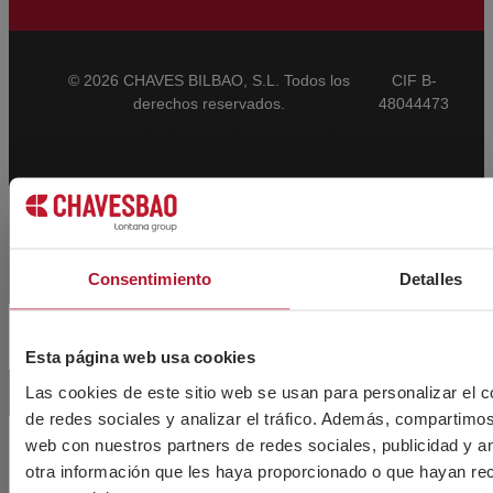
© 2026 CHAVES BILBAO, S.L. Todos los
CIF B-
derechos reservados.
48044473
Condiciones Generales de Venta
CBAM
Aviso Legal
Política de Privacidad
Política de Cookies
Canal Ético
Consentimiento
Detalles
Esta página web usa cookies
Las cookies de este sitio web se usan para personalizar el c
TORNILLERÍA
de redes sociales y analizar el tráfico. Además, compartimos
web con nuestros partners de redes sociales, publicidad y a
TORNILLOS
otra información que les haya proporcionado o que hayan rec