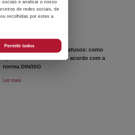
 sociais e analisar o nosso
rceiros de redes sociais, de
ou recolhidas por estes a
Permitir todos
Torque de aperto dos parafusos: como
aplicá-lo corretamente de acordo com a
norma DIN/ISO
Ler mais