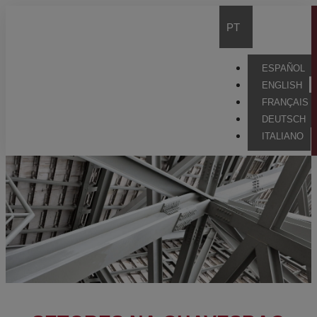
PT
ESPAÑOL
ENGLISH
FRANÇAIS
DEUTSCH
ITALIANO