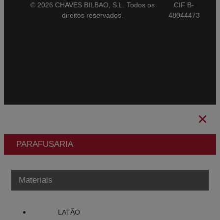
© 2026 CHAVES BILBAO, S.L. Todos os
CIF B-
direitos reservados.
48044473
Condições Gerais de Venda
CBAM
Aviso Legal
Política de Privacidade
Política de Cookies
Canal Ético
PARAFUSARIA
Materiais
LATÃO