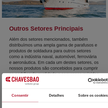
Outros Setores Principais
Além dos setores mencionados, também
distribuímos uma ampla gama de parafusos e
produtos de soldadura para outros setores
como a indústria naval, automóvel, ferroviária
e aeronáutica. Em cada um destes setores, os
nossos produtos são concebidos para cumprir
os padrões de qualidade e segurança exigidos
pela indústria.
Consentir
Detalhes
Sobre os cookies