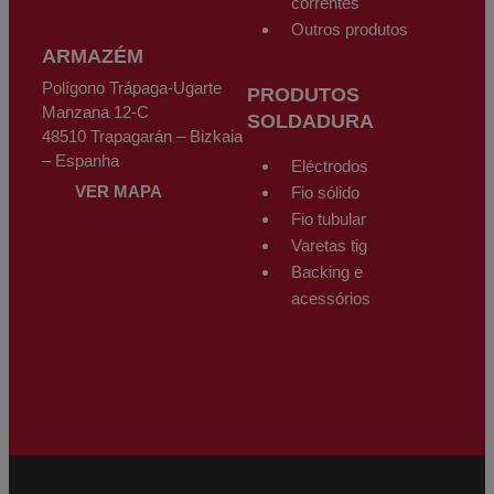
correntes
Outros produtos
ARMAZÉM
Polígono Trápaga-Ugarte
PRODUTOS
Manzana 12-C
SOLDADURA
48510 Trapagarán – Bizkaia
– Espanha
Eléctrodos
VER MAPA
Fio sólido
Fio tubular
Varetas tig
Backing e
acessórios