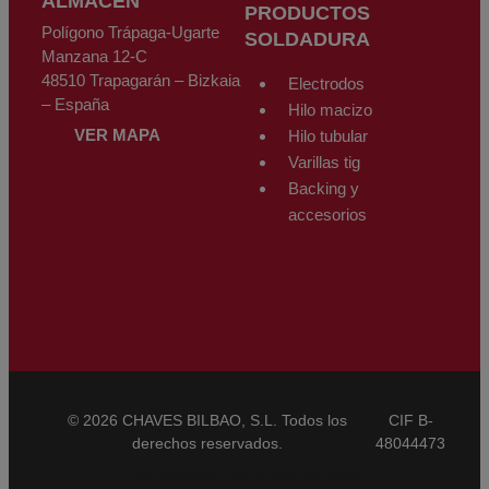
ALMACÉN
PRODUCTOS
Polígono Trápaga-Ugarte
SOLDADURA
Manzana 12-C
48510 Trapagarán – Bizkaia
Electrodos
– España
Hilo macizo
VER MAPA
Hilo tubular
Varillas tig
Backing y
accesorios
© 2026 CHAVES BILBAO, S.L. Todos los
CIF B-
derechos reservados.
48044473
Condiciones Generales de Venta