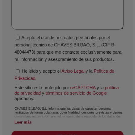
Acepto el uso de mis datos personales por el
personal técnico de CHAVES BILBAO, S.L. (CIF B-
48044473) para que me contacte exclusivamente para
mi información y asesoramiento de sus productos.
He leído y acepto el
Aviso Legal
y la
Política de
Privacidad
.
Este sitio está protegido por
reCAPTCHA
y la
política
de privacidad
y
términos de servicio de Google
aplicados.
CHAVES BILBAO, S.L. informa que los datos de carácter personal
facilitados de forma voluntaria, cuya finalidad, cesiones previstas y demás
circunstancias, se informa en el momento de la recogida de los datos de
carácter personal, si bien, según el caso concreto, su finalidad, puede ser
Leer más
alguna de las siguientes, la atención a su solicitud, queja o duda planteada,
mantenimiento de la relación establecida, la gestión integral y comercial de
clientes, contabilidad y facturación o envío de comunicaciones, incluso por