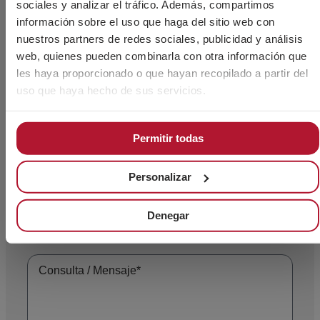
¿Necesitas más información?
sociales y analizar el tráfico. Además, compartimos
desde envases de gran capacidad y mejorar la organización en entornos de
información sobre el uso que haga del sitio web con
producción.
nuestros partners de redes sociales, publicidad y análisis
web, quienes pueden combinarla con otra información que
les haya proporcionado o que hayan recopilado a partir del
uso que haya hecho de sus servicios.
Permitir todas
Personalizar
Denegar