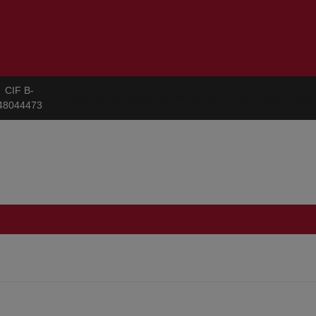
CIF B-
Condiciones Generales de Venta
CBAM
Aviso Legal
Política
48044473