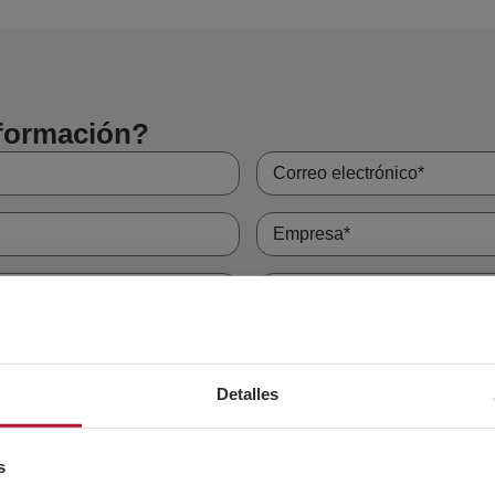
nformación?
Detalles
s