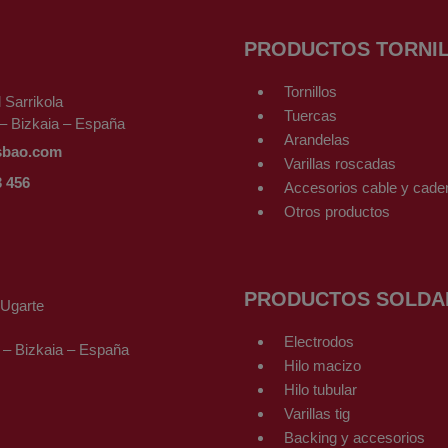
PRODUCTOS TORNIL
Tornillos
l Sarrikola
Tuercas
– Bizkaia – España
Arandelas
sbao.com
Varillas roscadas
3 456
Accesorios cable y cade
Otros productos
PRODUCTOS SOLDA
-Ugarte
Electrodos
 – Bizkaia – España
Hilo macizo
Hilo tubular
Varillas tig
Backing y accesorios