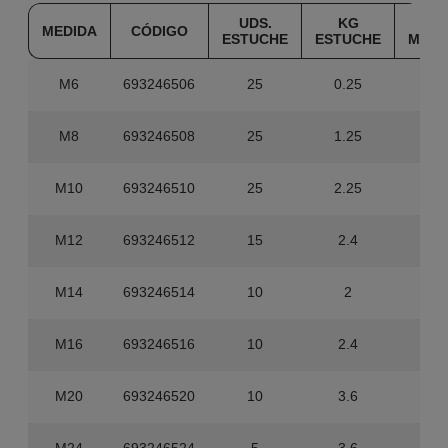
UDS.
KG
UDS
MEDIDA
CÓDIGO
ESTUCHE
ESTUCHE
MAST
M6
693246506
25
0.25
40
M8
693246508
25
1.25
40
M10
693246510
25
2.25
20
M12
693246512
15
2.4
12
M14
693246514
10
2
80
M16
693246516
10
2.4
80
M20
693246520
10
3.6
40
M24
693246524
5
3.6
20