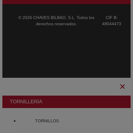
© 2026 CHAVES BILBAO, S.L. Todos los
CIF B-
derechos reservados.
48044473
Condiciones Generales de Venta
CBAM
Aviso Legal
Política de Privacidad
Política de Cookies
Canal Ético
TORNILLERÍA
TORNILLOS