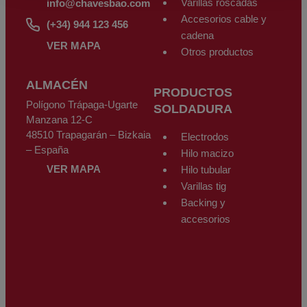
Varillas roscadas
info@chavesbao.com
Accesorios cable y
(+34) 944 123 456
cadena
VER MAPA
Otros productos
ALMACÉN
PRODUCTOS
Polígono Trápaga-Ugarte
SOLDADURA
Manzana 12-C
48510 Trapagarán – Bizkaia
Electrodos
– España
Hilo macizo
VER MAPA
Hilo tubular
Varillas tig
Backing y
accesorios