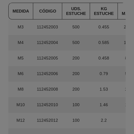
UDS.
KG
UDS
MEDIDA
CÓDIGO
ESTUCHE
ESTUCHE
MAST
M3
112452003
500
0.455
20.0
M4
112452004
500
0.585
15.0
M5
112452005
200
0.458
8.00
M6
112452006
200
0.79
5.00
M8
112452008
200
1.53
2.40
M10
112452010
100
1.46
1.20
M12
112452012
100
2.2
800