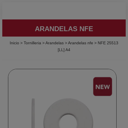
ARANDELAS NFE
Inicio
>
Tornilleria
>
Arandelas
>
Arandelas nfe
>
NFE 25513
[LL] A4