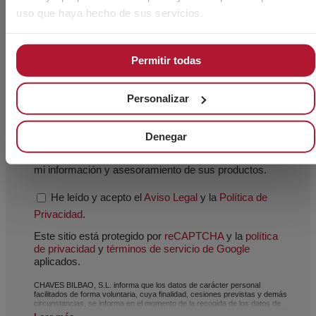
uso que haya hecho de sus servicios.
Permitir todas
Personalizar
Acepto el uso de mis datos personales por el
personal técnico de CHAVES BILBAO, S.L. (CIF B-
Denegar
48044473) para que me contacte exclusivamente para
mi información y asesoramiento de sus productos.
He leído y acepto el
Aviso Legal
y la
Política de
Privacidad
.
Este sitio está protegido por
reCAPTCHA
y la
política
de privacidad
y
términos de servicio de Google
aplicados.
CHAVES BILBAO, S.L. informa que los datos de carácter personal
facilitados de forma voluntaria, cuya finalidad, cesiones previstas y demás
circunstancias, se informa en el momento de la recogida de los datos de
carácter personal, si bien, según el caso concreto, su finalidad, puede ser