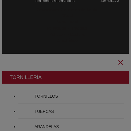
derechos reservados.
48044473
Condiciones Generales de Venta
CBAM
Aviso Legal
Política de Privacidad
Política de Cookies
Canal Ético
TORNILLERÍA
TORNILLOS
TUERCAS
ARANDELAS