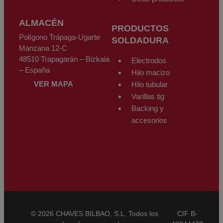
ALMACÉN
PRODUCTOS
Polígono Trápaga-Ugarte
SOLDADURA
Manzana 12-C
48510 Trapagarán – Bizkaia
Electrodos
– España
Hilo macizo
VER MAPA
Hilo tubular
Varillas tig
Backing y
accesorios
© 2026 CHAVES BILBAO, S.L. Todos los
CIF B-