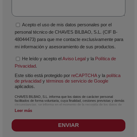
Acepto el uso de mis datos personales por el
personal técnico de CHAVES BILBAO, S.L. (CIF B-
48044473) para que me contacte exclusivamente para
mi información y asesoramiento de sus productos.
He leído y acepto el
Aviso Legal
y la
Política de
Privacidad
.
Este sitio está protegido por
reCAPTCHA
y la
política
de privacidad
y
términos de servicio de Google
aplicados.
CHAVES BILBAO, S.L. informa que los datos de carácter personal
facilitados de forma voluntaria, cuya finalidad, cesiones previstas y demás
circunstancias, se informa en el momento de la recogida de los datos de
carácter personal, si bien, según el caso concreto, su finalidad, puede ser
Leer más
alguna de las siguientes, la atención a su solicitud, queja o duda planteada,
mantenimiento de la relación establecida, la gestión integral y comercial de
clientes, contabilidad y facturación o envío de comunicaciones, incluso por
ENVIAR
medios electrónicos, de noticias y actividades relacionadas con CHAVES
BILBAO, S.L. Los datos incorporados a nuestros ficheros son
absolutamente confidenciales y serán tratados con la máxima
confidencialidad y cumpliendo todos los requisitos que obliga el