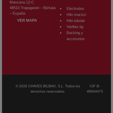
Manzana 12-C
48510 Trapagarán – Bizkaia
Electrodos
– España
Hilo macizo
VER MAPA
Hilo tubular
Varillas tig
Backing y
accesorios
© 2026 CHAVES BILBAO, S.L. Todos los
CIF B-
derechos reservados.
48044473
Condiciones Generales de Venta
CBAM
Aviso Legal