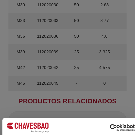
M30
112020030
50
2.68
400
M33
112020033
50
3.77
300
M36
112020036
50
4.6
200
M39
112020039
25
3.325
100
M42
112020042
25
4.575
100
M45
112020045
-
0
90
PRODUCTOS RELACIONADOS