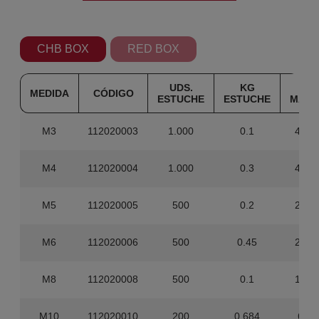
CHB BOX
RED BOX
UDS.
KG
UDS
MEDIDA
CÓDIGO
ESTUCHE
ESTUCHE
MAST
M3
112020003
1.000
0.1
40.0
M4
112020004
1.000
0.3
40.0
M5
112020005
500
0.2
20.0
M6
112020006
500
0.45
20.0
M8
112020008
500
0.1
12.0
M10
112020010
200
0.684
6.00