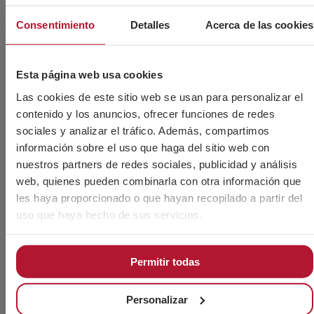
Consentimiento
Detalles
Acerca de las cookies
Esta página web usa cookies
Las cookies de este sitio web se usan para personalizar el
contenido y los anuncios, ofrecer funciones de redes
sociales y analizar el tráfico. Además, compartimos
información sobre el uso que haga del sitio web con
nuestros partners de redes sociales, publicidad y análisis
DIN 125 A A4
ISO 7089
web, quienes pueden combinarla con otra información que
Arandela plana en acero inoxidable A4
les haya proporcionado o que hayan recopilado a partir del
uso que haya hecho de sus servicios.
Permitir todas
¿Necesitas más información?
Personalizar