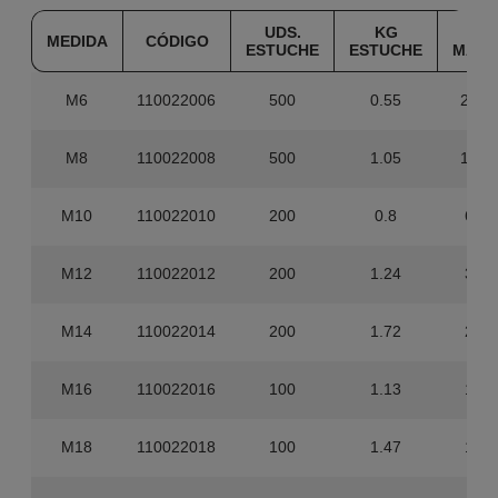
UDS.
KG
UDS
MEDIDA
CÓDIGO
ESTUCHE
ESTUCHE
MAST
M6
110022006
500
0.55
20.0
M8
110022008
500
1.05
12.0
M10
110022010
200
0.8
6.00
M12
110022012
200
1.24
3.20
M14
110022014
200
1.72
2.40
M16
110022016
100
1.13
1.80
M18
110022018
100
1.47
1.20