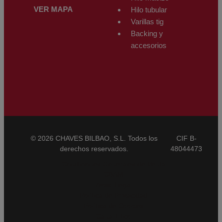
VER MAPA
Hilo tubular
Varillas tig
Backing y
accesorios
© 2026 CHAVES BILBAO, S.L. Todos los
CIF B-
derechos reservados.
48044473
Condiciones Generales de Venta
CBAM
Aviso Legal
Política de Privacidad
Política de Cookies
Canal Ético