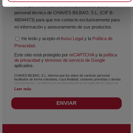
Acepto el uso de mis datos personales por el
personal técnico de CHAVES BILBAO, S.L. (CIF B-
48044473) para que me contacte exclusivamente para
mi información y asesoramiento de sus productos.
He leído y acepto el
Aviso Legal
y la
Política de
Privacidad
.
Este sitio está protegido por
reCAPTCHA
y la
política
de privacidad
y
términos de servicio de Google
aplicados.
CHAVES BILBAO, S.L. informa que los datos de carácter personal
facilitados de forma voluntaria, cuya finalidad, cesiones previstas y demás
circunstancias, se informa en el momento de la recogida de los datos de
carácter personal, si bien, según el caso concreto, su finalidad, puede ser
Leer más
alguna de las siguientes, la atención a su solicitud, queja o duda planteada,
mantenimiento de la relación establecida, la gestión integral y comercial de
clientes, contabilidad y facturación o envío de comunicaciones, incluso por
ENVIAR
medios electrónicos, de noticias y actividades relacionadas con CHAVES
BILBAO, S.L. Los datos incorporados a nuestros ficheros son
absolutamente confidenciales y serán tratados con la máxima
confidencialidad y cumpliendo todos los requisitos que obliga el
Reglamento General de Protección de Datos (RGPD) de 27 de abril de
2016. Los datos quedarán registrados en nuestros ficheros por el tiempo
necesario que dure la motivación para la que fueron recabados. El plazo
durante el cual se conservarán los datos personales será aquel que