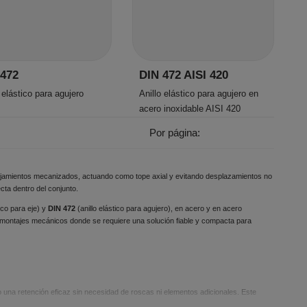
 472
DIN 472 AISI 420
 elástico para agujero
Anillo elástico para agujero en
acero inoxidable AISI 420
Por página:
amientos mecanizados, actuando como tope axial y evitando desplazamientos no
ta dentro del conjunto.
tico para eje) y
DIN 472
(anillo elástico para agujero), en acero y en acero
y montajes mecánicos donde se requiere una solución fiable y compacta para
una retención eficaz sin necesidad de roscas ni elementos adicionales. Este