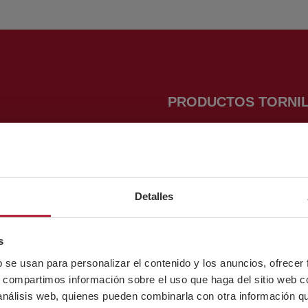
PRODUCTOS TORNIL
Tornillos
l Sarrikola
Tuercas
– Bizkaia – España
Arandelas
sbao.com
Varillas roscadas
3 456
Detalles
Accesorios cable y cade
Otros productos
s
b se usan para personalizar el contenido y los anuncios, ofrecer
PRODUCTOS SOLDA
-Ugarte
s, compartimos información sobre el uso que haga del sitio web 
 análisis web, quienes pueden combinarla con otra información q
Electrodos