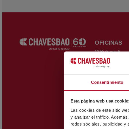
OFICINAS
C/ Bizkargi, 6
Polígono Industria
48195 Larrabetzu 
info@chave
(+34) 944 12
Consentimiento
VER MAPA
Esta página web usa cookie
ALMACÉN
Las cookies de este sitio we
Polígono Trápaga
y analizar el tráfico. Ademá
Manzana 12-C
redes sociales, publicidad y