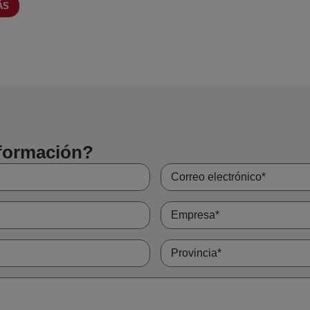
ÁS
itualmente en transmisiones, mecanismos rotativos, conjuntos mecánicos y maquinaria indus
ir el anillo de seguridad adecuado
el anillo de seguridad depende del diámetro del alojamiento, del tipo de carga axial y de las 
te para garantizar un asentamiento correcto y una retención segura.
el acabado influyen en la resistencia al desgaste y a la corrosión, especialmente en entorno
nto fiable y una larga vida útil del conjunto mecánico.
nformación?