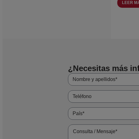
LEER M
Se emplean hab
Cómo eleg
La selección d
correspondien
El material y 
un funcionamie
¿Necesitas más i