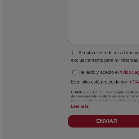
Acepto el uso de mis datos p
exclusivamente para mi informac
He leído y acepto el
Aviso Leg
Este sitio está protegido por
reC
CHAVES BILBAO, S.L. informa que los datos de
de la recogida de los datos de carácter person
mantenimiento de la relación establecida, la g
actividades relacionadas con CHAVES BILBAO,
Leer más
cumpliendo todos los requisitos que obliga 
tiempo necesario que dure la motivación para
siempre durante el tiempo que medie en la pr
ENVIAR
protección de datos, como pueden ser los rel
usuario podrá ejercer en cualquier momento sus
Reglamento General de Protección de Datos (
Industrial Sarrikola 48195 Larrabetzu - Bizka