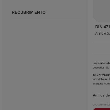
RECUBRIMIENTO
DIN 47
Anillo elá
Los
anillos d
deseados. Su 
En CHAVESBAO 
inoxidable AIS
asegurar comp
Anillos d
Los
anillos D
sistema permit