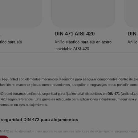
1
DIN 471 AISI 420
DIN
stico para eje
Anillo elástico para eje en acero
Anillo
inoxidable AISI 420
e seguridad
son elementos mecánicos diseñados para asegurar componentes dentro de aloj
función es mantener piezas como rodamientos, casquillos o engranajes en su posición correc
suministramos anillos de seguridad para fijación axial, disponibles en
DIN 471
(anillo elás
I 420 según referencia. Esta gama es adecuada para aplicaciones industriales, maquinaria 
onentes en ejes o alojamientos.
e seguridad DIN 472 para alojamientos
IN 472
están diseñados para montarse en ranuras interiores de alojamientos, proporcionando 
e una instalación rápida y un desmontaje sencillo durante operaciones de mantenimiento.