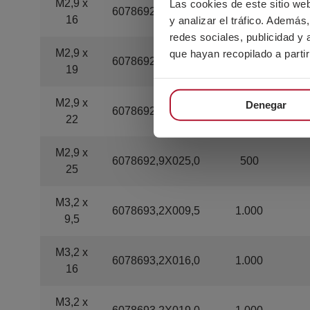
M2,9 x
Las cookies de este sitio we
6078692,9X016,0
1.000
16
y analizar el tráfico. Ademá
redes sociales, publicidad y
M2,9 x
que hayan recopilado a parti
6078692,9X019,0
1.000
19
M2,9 x
Denegar
6078692,9X022,0
1.000
22
M2,9 x
6078692,9X025,0
500
25
M3,2 x
6078693,2X009,5
1.000
9,5
M3,2 x
6078693,2X016,0
1.000
16
M3,2 x