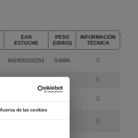
EAN
PESO
INFORMACIÓN
ESTUCHE
(UD/KG)
TÉCNICA
8423533132253
0.0004
8432569736069
0.0005
8423533132352
0.0005
Acerca de las cookies
8423533132451
0.0006