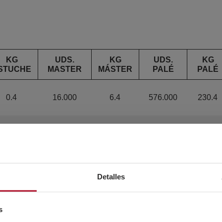
KG
UDS.
KG
UDS.
KG
STUCHE
MASTER
MÁSTER
PALÉ
PALÉ
0.4
16.000
6.4
576.000
230.4
0.5
16.000
8
576.000
288
0.5
16.000
8
576.000
288
Detalles
0.6
16.000
9.6
576.000
345.6
s