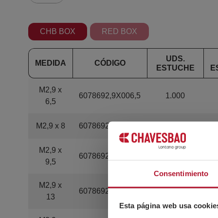
CHB BOX
RED BOX
UDS.
MEDIDA
CÓDIGO
ESTUCHE
E
M2,9 x
6078692,9X006,5
1.000
6,5
M2,9 x 8
6078692,9X008,0
1.000
M2,9 x
6078692,9X009,5
1.000
9,5
Consentimiento
M2,9 x
6078692,9X013,0
1.000
13
Esta página web usa cookie