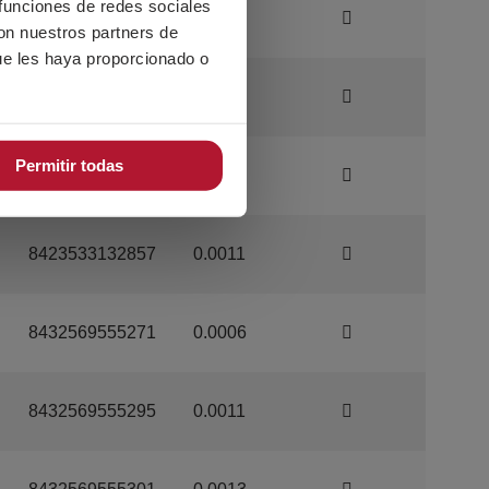
 funciones de redes sociales
8423533132550
0.0007
con nuestros partners de
ue les haya proporcionado o
8423533132659
0.0008
Permitir todas
8423533132758
0.001
8423533132857
0.0011
8432569555271
0.0006
8432569555295
0.0011