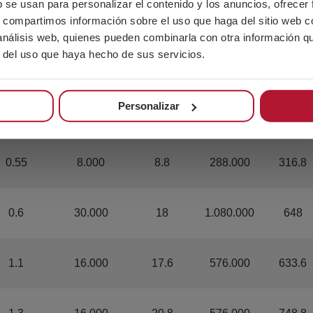
b se usan para personalizar el contenido y los anuncios, ofrecer
0.7
16.000
11.2
576.000
403.2
s, compartimos información sobre el uso que haga del sitio web 
 análisis web, quienes pueden combinarla con otra información q
r del uso que haya hecho de sus servicios.
0.8
16.000
12.8
576.000
460.8
Personalizar
1
16.000
16
576.000
576
0.55
8.000
8.8
288.000
316.8
0.6
30.000
18
1.080.000
648
1.1
16.000
17.6
576.000
633.6