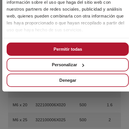
información sobre el uso que haga del sitio web con
nuestros partners de redes sociales, publicidad y análisis
M5 x 40
322100005X040
500
2.3
web, quienes pueden combinarla con otra información que
les haya proporcionado o que hayan recopilado a partir del
uso que haya hecho de sus servicios.
M6 x 6
322100006X006
1.000
0.7
M6 x 8
322100006X008
1.000
1.1
Permitir todas
M6 x 10
322100006X010
500
0.7
Personalizar
M6 x 12
322100006X012
500
0.9
Denegar
M6 x 16
322100006X016
500
1.25
M6 x 20
322100006X020
500
1.6
M6 x 25
322100006X025
500
2