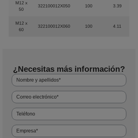
M12 x
322100012X050
100
3.39
50
M12 x
322100012X060
100
4.11
60
¿Necesitas más información?