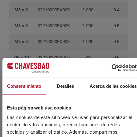
M5 x 5
322100005X005
1.000
0.4
M5 x 6
322100005X006
1.000
0.5
M5 x 8
322100005X008
1.000
0.8
M5 x 10
322100005X010
500
0.5
M5 x 12
322100005X012
500
0.6
Consentimiento
Detalles
Acerca de las cookies
M5 x 16
322100005X016
500
0.85
M5 x 20
322100005X020
500
1.1
Esta página web usa cookies
Las cookies de este sitio web se usan para personalizar el
M5 x 25
322100005X025
500
1.4
contenido y los anuncios, ofrecer funciones de redes
sociales y analizar el tráfico. Además, compartimos
M5 x 35
322100005X035
500
2