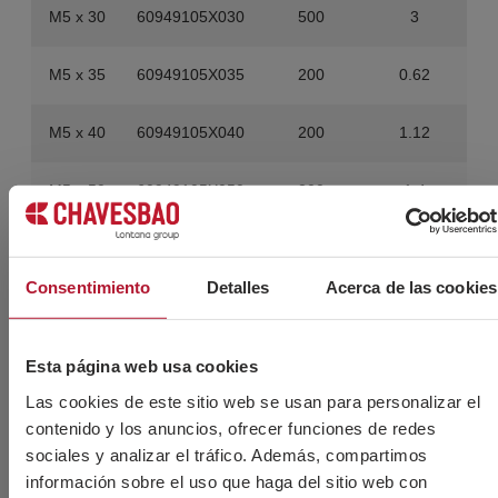
M5 x 30
60949105X030
500
3
M5 x 35
60949105X035
200
0.62
M5 x 40
60949105X040
200
1.12
M5 x 50
60949105X050
200
1.4
M6 x 8
60949106X008
500
1.25
Consentimiento
Detalles
Acerca de las cookies
M6 x 10
60949106X010
500
1.45
M6 x 12
60949106X012
500
1.6
Esta página web usa cookies
Las cookies de este sitio web se usan para personalizar el
M6 x 16
60949106X016
500
1.95
contenido y los anuncios, ofrecer funciones de redes
sociales y analizar el tráfico. Además, compartimos
M6 x 20
60949106X020
500
2.3
información sobre el uso que haga del sitio web con