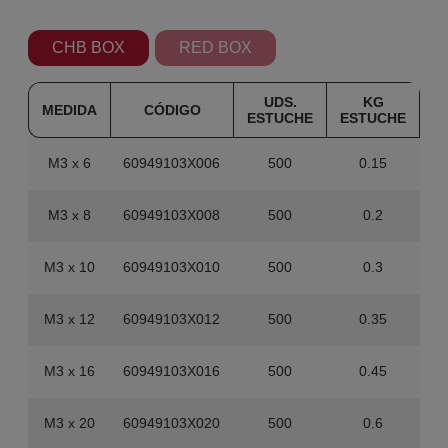
CHB BOX
RED BOX
UDS.
KG
MEDIDA
CÓDIGO
ESTUCHE
ESTUCHE
M
M3 x 6
60949103X006
500
0.15
1
M3 x 8
60949103X008
500
0.2
1
M3 x 10
60949103X010
500
0.3
1
M3 x 12
60949103X012
500
0.35
1
M3 x 16
60949103X016
500
0.45
1
M3 x 20
60949103X020
500
0.6
1