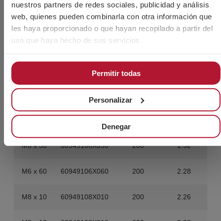
nuestros partners de redes sociales, publicidad y análisis
web, quienes pueden combinarla con otra información que
M6 x 25
60949106X025
500
3.5
les haya proporcionado o que hayan recopilado a partir del
uso que haya hecho de sus servicios.
M6 x 30
60949106X030
500
3.15
M6 x 35
60949106X035
200
1.74
Permitir todas
M6 x 40
60949106X040
200
1.92
Personalizar
M6 x 45
60949106X045
200
1.76
Denegar
M6 x 50
60949106X050
200
1.92
M6 x 60
60949106X060
200
2.28
M8 x 10
60949108X010
200
2.26