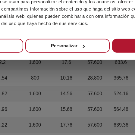
b se usan para personalizar el contenido y los anuncios, ofrecer
s, compartimos información sobre el uso que haga del sitio web 
1.66
1.600
13.28
57.600
478.08
 análisis web, quienes pueden combinarla con otra información q
r del uso que haya hecho de sus servicios.
1.84
1.600
14.72
57.600
529.92
Personalizar
2.02
1.600
16.16
57.600
581.76
2.2
1.600
17.6
57.600
633.6
2.54
800
10.16
28.800
365.76
1.82
1.600
14.56
57.600
524.16
1.96
1.600
15.68
57.600
564.48
2.22
1.600
17.76
57.600
639.36