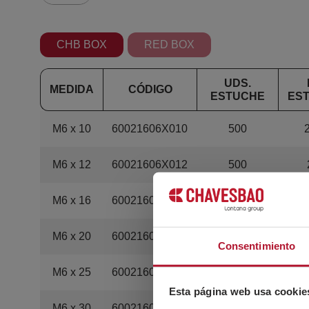
CHB BOX
RED BOX
UDS.
MEDIDA
CÓDIGO
ESTUCHE
ES
M6 x 10
60021606X010
500
M6 x 12
60021606X012
500
M6 x 16
60021606X016
500
M6 x 20
60021606X020
500
Consentimiento
M6 x 25
60021606X025
400
Esta página web usa cookie
M6 x 30
60021606X030
400