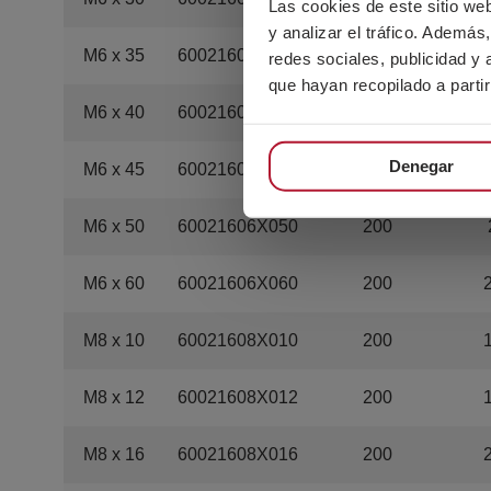
Las cookies de este sitio we
y analizar el tráfico. Ademá
M6 x 35
60021606X035
200
redes sociales, publicidad y
que hayan recopilado a parti
M6 x 40
60021606X040
200
Denegar
M6 x 45
60021606X045
200
M6 x 50
60021606X050
200
M6 x 60
60021606X060
200
M8 x 10
60021608X010
200
M8 x 12
60021608X012
200
M8 x 16
60021608X016
200