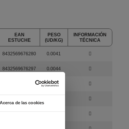
EAN
PESO
INFORMACIÓN
ESTUCHE
(UD/KG)
TÉCNICA
8432569676280
0.0041
8432569676297
0.0044
8432569676327
0.0051
8432569676341
0.0058
Acerca de las cookies
8432569193664
0.0066
8432569676365
0.0075