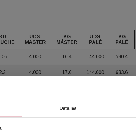
KG
UDS.
KG
UDS.
KG
TUCHE
MASTER
MÁSTER
PALÉ
PALÉ
2.05
4.000
16.4
144.000
590.4
2.2
4.000
17.6
144.000
633.6
2.55
4.000
20.4
144.000
734.4
2.9
4.000
23.2
144.000
835.2
Detalles
2.64
3.200
21.12
115.200
760.32
s
3
3.200
24
115.200
864