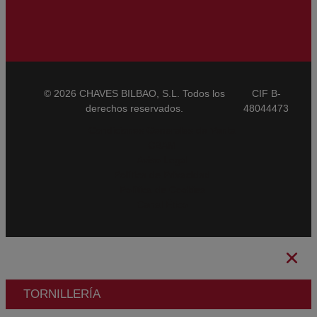
© 2026 CHAVES BILBAO, S.L. Todos los
CIF B-
derechos reservados.
48044473
Condiciones Generales de Venta
CBAM
Aviso Legal
Política de Privacidad
Política de Cookies
Canal Ético
TORNILLERÍA