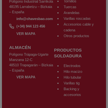
Tornillos
Polígono Industrial Sarrikola
info@chavesbao.com
.
48195 Larrabetzu – Bizkaia
Tuercas
– España
Arandelas
Varillas roscadas
info@chavesbao.com
Accesorios cable y
(+34) 944 123 456
cadena
VER MAPA
Otros productos
ALMACÉN
PRODUCTOS
Polígono Trápaga-Ugarte
SOLDADURA
Manzana 12-C
48510 Trapagarán – Bizkaia
Electrodos
– España
Hilo macizo
VER MAPA
Hilo tubular
Varillas tig
Backing y
accesorios