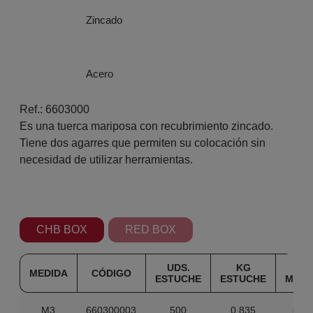
Zincado
Acero
Ref.: 6603000
Es una tuerca mariposa con recubrimiento zincado.
Tiene dos agarres que permiten su colocación sin
necesidad de utilizar herramientas.
CHB BOX
RED BOX
UDS.
KG
UDS
MEDIDA
CÓDIGO
ESTUCHE
ESTUCHE
MAST
M3
660300003
500
0.835
8.00