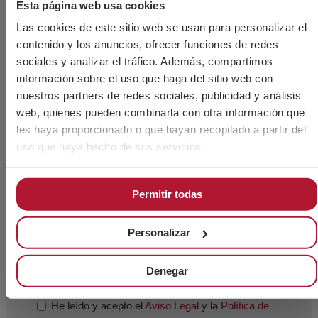
Esta página web usa cookies
Las cookies de este sitio web se usan para personalizar el
contenido y los anuncios, ofrecer funciones de redes
sociales y analizar el tráfico. Además, compartimos
información sobre el uso que haga del sitio web con
nuestros partners de redes sociales, publicidad y análisis
web, quienes pueden combinarla con otra información que
les haya proporcionado o que hayan recopilado a partir del
uso que haya hecho de sus servicios.
Permitir todas
Acepto el uso de mis datos personales por el
Personalizar
personal técnico de CHAVES BILBAO, S.L. (CIF B-
48044473) para que me contacte exclusivamente para
Denegar
mi información y asesoramiento de sus productos.
He leído y acepto el
Aviso Legal
y la
Política de