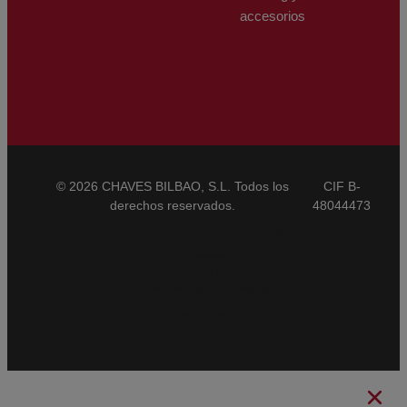
accesorios
© 2026 CHAVES BILBAO, S.L. Todos los
CIF B-
derechos reservados.
48044473
Condiciones Generales de Venta
CBAM
Aviso Legal
Política de Privacidad
Política de Cookies
Canal Ético