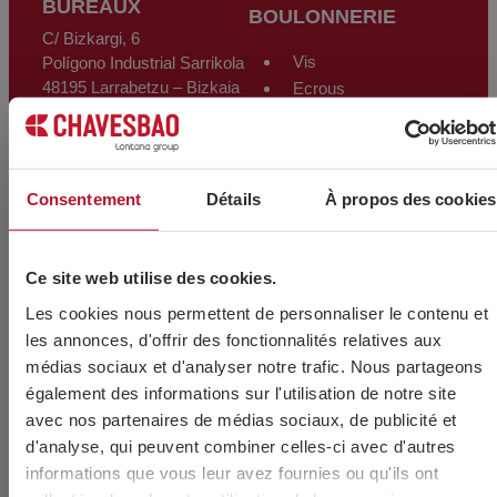
BUREAUX
conformément aux dispositions du Règlement général sur la protection des
BOULONNERIE
données (RGPD) du 27 avril 2016 en envoyant un courrier accompagné
C/ Bizkargi, 6
d'une photocopie de sa carte d'identité à CHAVES BILBAO, S.L.
C/Bizkargi, 6 Polígono Industrial Sarrikola 48195 Larrabetzu - Bizkaia -
Vis
Polígono Industrial Sarrikola
Espagne ou par le biais de l'adresse électronique
info@chavesbao.com
.
48195 Larrabetzu – Bizkaia
Ecrous
– Espagne
Rondelles
Tiges filetées
info@chavesbao.com
Accessoires pour
(+34) 944 123 456
cables et chaînes
Consentement
Détails
À propos des cookies
VOIR CARTE
Autres produits
ENTREPÔT
Ce site web utilise des cookies.
PRODUITS
Polígono Trápaga-Ugarte
SOUDURE
Les cookies nous permettent de personnaliser le contenu et
Manzana 12-C
les annonces, d'offrir des fonctionnalités relatives aux
48510 Trapagarán – Bizkaia
Électrodes
médias sociaux et d'analyser notre trafic. Nous partageons
– Espagne
Fil plein
également des informations sur l'utilisation de notre site
VOIR CARTE
Fil fourré
avec nos partenaires de médias sociaux, de publicité et
Baguettes tig
d'analyse, qui peuvent combiner celles-ci avec d'autres
Supports et
informations que vous leur avez fournies ou qu'ils ont
accessoires