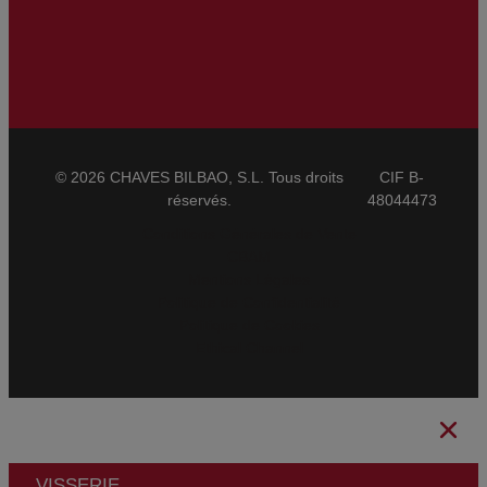
© 2026 CHAVES BILBAO, S.L. Tous droits
CIF B-
réservés.
48044473
Conditions Générales de Vente
CBAM
Mentions Légales
Politique de Confidentialité
Politique de Cookies
Ethical Channel
VISSERIE