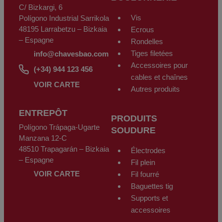
données (RGPD) du 27 avril 2016 en envoyant un courrier accompagné
C/ Bizkargi, 6
d'une photocopie de sa carte d'identité à CHAVES BILBAO, S.L.
C/Bizkargi, 6 Polígono Industrial Sarrikola 48195 Larrabetzu - Bizkaia -
Vis
Polígono Industrial Sarrikola
Espagne ou par le biais de l'adresse électronique
info@chavesbao.com
.
48195 Larrabetzu – Bizkaia
Ecrous
– Espagne
Rondelles
Tiges filetées
info@chavesbao.com
Accessoires pour
(+34) 944 123 456
cables et chaînes
VOIR CARTE
Autres produits
ENTREPÔT
PRODUITS
Polígono Trápaga-Ugarte
SOUDURE
Manzana 12-C
48510 Trapagarán – Bizkaia
Électrodes
– Espagne
Fil plein
VOIR CARTE
Fil fourré
Baguettes tig
Supports et
accessoires