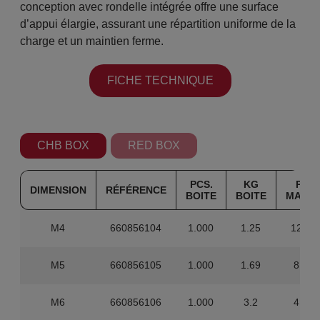
conception avec rondelle intégrée offre une surface
d’appui élargie, assurant une répartition uniforme de la
charge et un maintien ferme.
FICHE TECHNIQUE
CHB BOX
RED BOX
PCS.
KG
PCS.
DIMENSION
RÉFÉRENCE
BOITE
BOITE
MAST
M4
660856104
1.000
1.25
12.00
M5
660856105
1.000
1.69
8.000
M6
660856106
1.000
3.2
4.000