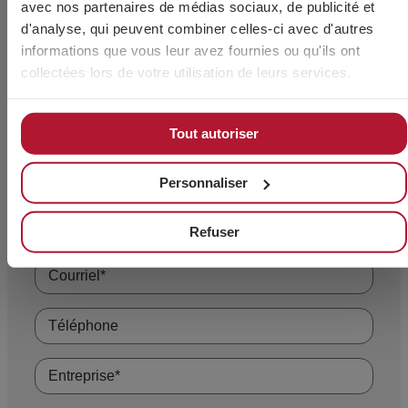
avec nos partenaires de médias sociaux, de publicité et
VIS À TÊTE HEXAGONALE À EMBASE CRANTÉ AVEC
d'analyse, qui peuvent combiner celles-ci avec d'autres
FINITION ZINGUÉE ET QUALITÉ 8.8
informations que vous leur avez fournies ou qu'ils ont
collectées lors de votre utilisation de leurs services.
Tout autoriser
Avez-vous besoin de plus
Personnaliser
d'informations?
Refuser