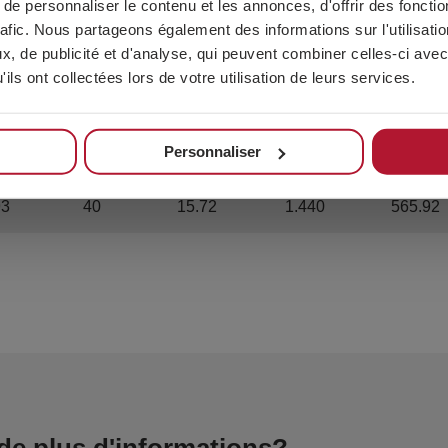
e personnaliser le contenu et les annonces, d'offrir des fonctio
rafic. Nous partageons également des informations sur l'utilisati
5
200
22
7.200
792
, de publicité et d'analyse, qui peuvent combiner celles-ci avec
ils ont collectées lors de votre utilisation de leurs services.
25
100
16.5
3.600
594
Personnaliser
75
75
16.725
2.700
602.1
93
40
15.72
1.440
565.92
de plus d'informations?