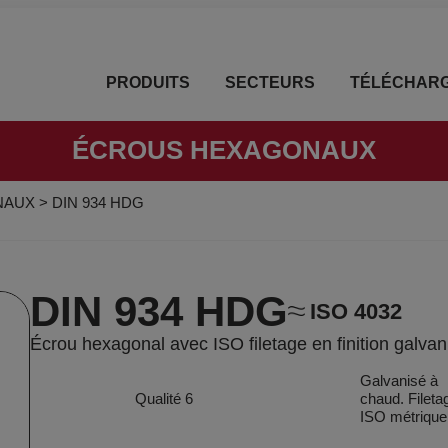
PRODUITS
SECTEURS
TÉLÉCHAR
ÉCROUS HEXAGONAUX
NAUX
>
DIN 934 HDG
DIN 934 HDG
ISO 4032
Écrou hexagonal avec ISO filetage en finition galva
Galvanisé à
Qualité 6
chaud. Fileta
ISO métrique