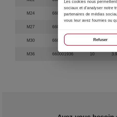
Les cookies nous permettent d
sociaux et d'analyser notre t
M24
660001924
50
5.
partenaires de médias sociaux
vous leur avez fournies ou qu'
M27
660001927
25
4.1
Refuser
M30
660001930
25
5.5
M36
660001936
10
3.
Avez-vous besoin 