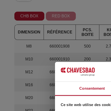
CHB BOX
RED BOX
PCS.
K
DIMENSION
RÉFÉRENCE
BOITE
BOI
M8
660001908
500
2.
M10
660001910
200
2.
M12
660001912
200
2.
M16
660001916
100
3.
Consentement
M20
660001920
50
3.
Ce site web utilise des cook
M22
660001922
50
3.