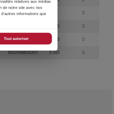
nnalités relatives aux médias
on de notre site avec nos
8432569571899
0.11
 d'autres informations que
8432569633177
0.165
Tout autoriser
8432569633184
0.223
8432569633207
0.393