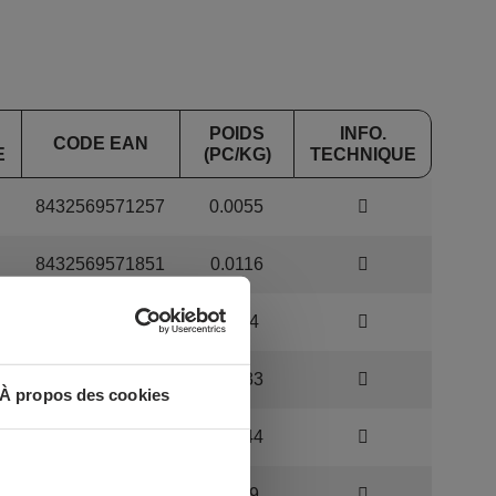
POIDS
INFO.
CODE EAN
E
(PC/KG)
TECHNIQUE
8432569571257
0.0055
8432569571851
0.0116
8432569571868
0.014
8432569571875
0.0333
À propos des cookies
8432569571882
0.0644
8432569633160
0.079