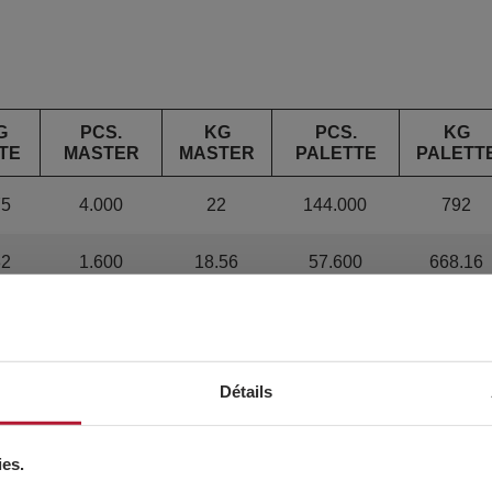
G
PCS.
KG
PCS.
KG
TE
MASTER
MASTER
PALETTE
PALETT
75
4.000
22
144.000
792
32
1.600
18.56
57.600
668.16
8
1.200
16.8
43.200
604.8
33
600
19.98
21.600
719.28
Détails
22
300
19.32
10.800
695.52
ies.
95
200
15.8
7.200
568.8