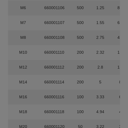
M6
660001106
500
1.25
8.000
M7
660001107
500
1.55
6.000
M8
660001108
500
2.75
4.000
M10
660001110
200
2.32
1.600
M12
660001112
200
2.8
1.200
M14
660001114
200
5
800
M16
660001116
100
3.33
600
M18
660001118
100
4.94
400
M20
660001120
50
3.22
300