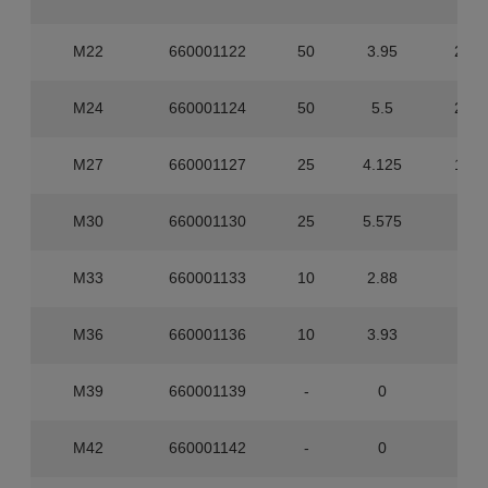
M22
660001122
50
3.95
200
M24
660001124
50
5.5
200
M27
660001127
25
4.125
100
M30
660001130
25
5.575
75
M33
660001133
10
2.88
60
M36
660001136
10
3.93
40
M39
660001139
-
0
40
M42
660001142
-
0
35