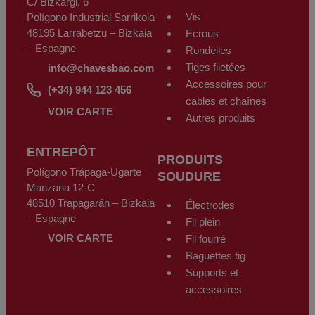
C/ Bizkargi, 6
d'une photocopie de sa carte d'identité à CHAVES BILBAO, S.L.
C/Bizkargi, 6 Polígono Industrial Sarrikola 48195 Larrabetzu - Bizkaia -
Vis
Polígono Industrial Sarrikola
Espagne ou par le biais de l'adresse électronique
info@chavesbao.com
.
48195 Larrabetzu – Bizkaia
Ecrous
– Espagne
Rondelles
Tiges filetées
info@chavesbao.com
Accessoires pour
(+34) 944 123 456
cables et chaînes
VOIR CARTE
Autres produits
ENTREPÔT
PRODUITS
Polígono Trápaga-Ugarte
SOUDURE
Manzana 12-C
48510 Trapagarán – Bizkaia
Électrodes
– Espagne
Fil plein
VOIR CARTE
Fil fourré
Baguettes tig
Supports et
accessoires