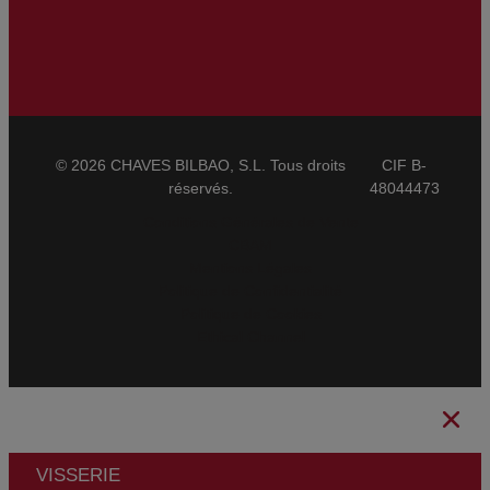
© 2026 CHAVES BILBAO, S.L. Tous droits
CIF B-
réservés.
48044473
Conditions Générales de Vente
CBAM
Mentions Légales
Politique de Confidentialité
Politique de Cookies
Ethical Channel
VISSERIE