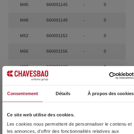
M45
660001145
-
0
27
M48
660001148
-
0
20
M52
660001152
-
0
18
M56
660001156
-
0
15
M60
660001160
-
0
12
M64
660001164
-
0
10
Consentement
Détails
À propos des cookies
PRODUITS ASSOCIÉS
Ce site web utilise des cookies.
Les cookies nous permettent de personnaliser le contenu et
les annonces, d'offrir des fonctionnalités relatives aux