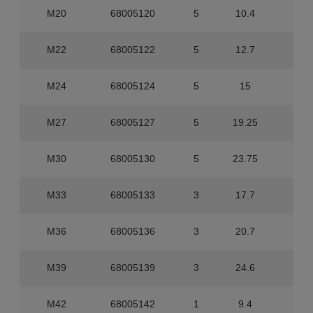
M20
68005120
5
10.4
0
M22
68005122
5
12.7
0
M24
68005124
5
15
0
M27
68005127
5
19.25
0
M30
68005130
5
23.75
0
M33
68005133
3
17.7
0
M36
68005136
3
20.7
0
M39
68005139
3
24.6
0
M42
68005142
1
9.4
0