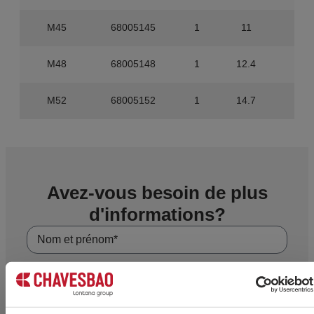
M45
68005145
1
11
0
M48
68005148
1
12.4
0
M52
68005152
1
14.7
0
Avez-vous besoin de plus
d'informations?