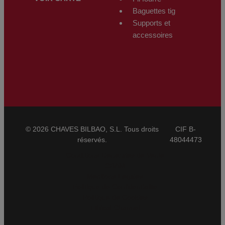
Baguettes tig
Supports et
accessoires
© 2026 CHAVES BILBAO, S.L. Tous droits
CIF B-
réservés.
48044473
Conditions Générales de Vente
CBAM
Mentions Légales
Politique de Confidentialité
Politique de Cookies
Ethical Channel