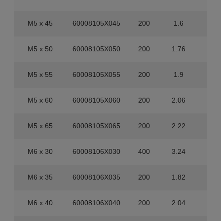
M5 x 45
60008105X045
200
1.6
1.6
M5 x 50
60008105X050
200
1.76
1.6
M5 x 55
60008105X055
200
1.9
1.6
M5 x 60
60008105X060
200
2.06
1.6
M5 x 65
60008105X065
200
2.22
1.6
M6 x 30
60008106X030
400
3.24
3.2
M6 x 35
60008106X035
200
1.82
1.6
M6 x 40
60008106X040
200
2.04
1.6