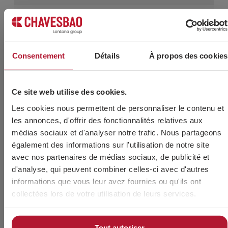
M6 x 100
60008106X100
100
2.3
80
M6 x 110
60008106X110
100
2.74
80
Consentement
Détails
À propos des cookies
M6 x 120
60008106X120
100
3.18
80
Ce site web utilise des cookies.
M7 x 50
60008107X050
200
3.62
80
Les cookies nous permettent de personnaliser le contenu et
les annonces, d'offrir des fonctionnalités relatives aux
M8 x 35
60008108X035
200
3.64
80
médias sociaux et d'analyser notre trafic. Nous partageons
également des informations sur l'utilisation de notre site
M8 x 40
60008108X040
200
4.14
80
avec nos partenaires de médias sociaux, de publicité et
d'analyse, qui peuvent combiner celles-ci avec d'autres
M8 x 45
60008108X045
200
4.44
80
informations que vous leur avez fournies ou qu'ils ont
collectées lors de votre utilisation de leurs services.
M8 x 50
60008108X050
200
4.84
80
Tout autoriser