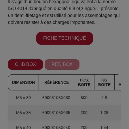
Il s’agit d’un boulon hexagonal équivalent à la norme
ISO 4014, fabriqué en qualité 8.8 et zingué. Il présente
un demi-filetage et est utilisé pour les assemblages qui
doivent résister à des charges importantes.
FICHE TECHNIQUE
CHB BOX
RED BOX
PCS.
KG
PC
DIMENSION
RÉFÉRENCE
BOITE
BOITE
MAS
M5 x 30
60008105X030
500
2.8
4.0
M5 x 35
60008105X035
200
1.28
3.2
M5 x 40
60008105X040
200
1.44
1.6