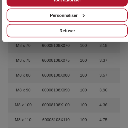
M8 x 55
60008108X055
100
2.58
80
Personnaliser
M8 x 60
60008108X060
100
2.78
80
Refuser
M8 x 65
60008108X065
100
2.98
40
M8 x 70
60008108X070
100
3.18
40
M8 x 75
60008108X075
100
3.37
40
M8 x 80
60008108X080
100
3.57
40
M8 x 90
60008108X090
100
3.96
40
M8 x 100
60008108X100
100
4.36
40
M8 x 110
60008108X110
100
4.75
40