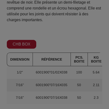
revêtue de noir. Elle présente un demi-filetage et
comprend une rondelle et un écrou hexagonal. Elle est
utilisée pour les joints qui doivent résister à des
charges importantes.
CHB BOX
PCS.
KG
DIMENSION
RÉFÉRENCE
BOITE
BOITE
1/2"
6001900"01/02X038
100
5.64
7/16"
6001900"07/16X035
50
2.11
7/16"
6001900"07/16X038
50
2.3