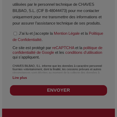
utilisées par le personnel technique de CHAVES
BILBAO, S.L. (CIF B-48044473) pour me contacter
uniquement pour me transmettre des informations et
pour assurer l’assistance technique de ses produits.
J’ai lu et j'accepte la
Mention Légale
et la
Politique
de Confidentialité
.
Ce site est protégé par
reCAPTCHA
et la
politique de
confidentialité de Google
et les
conditions d'utilisation
qui s'appliquent.
CHAVES BILBAO, S.L. informe que les données à caractère personnel
fournies volontairement, dont la finalité, les cessions prévues et autres
circonstances sont décrites au moment de la collecte des données à
caractère personnel. Toutefois, selon le cas, la finalité peut être une des
Lire plus
suivantes : traitement d’une demande, réclamation ou question posée ;
maintien de la relation établie ; gestion intégrale et commerciale des
clients ; comptabilité et facturation ; ou envoi de communications, y
ENVOYER
compris par voie électronique, d’actualités et activités relatives à CHAVES
BILBAO, S.L. Les données intégrées à nos fichiers sont absolument
confidentielles et seront traitées dans la plus grande confidentialité ainsi
que conformément à toutes les exigences imposées par le Règlement
Général sur la Protection des Données (RGPD) du 27 avril 2016. Les
données resteront enregistrées dans nos fichiers pendant la durée
nécessaire à la finalité ayant motivé leur collecte. Le délai pendant lequel
les données personnelles seront conservées sera celui défini par la
législation en vigueur et toujours pendant la durée de la prestation du