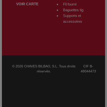
VOIR CARTE
Fil fourré
Baguettes tig
Supports et
accessoires
© 2026 CHAVES BILBAO, S.L. Tous droits
CIF B-
réservés.
48044473
Conditions Générales de Vente
CBAM
Mentions Légales
Politique de Confidentialité
Politique de Cookies
Ethical Channel