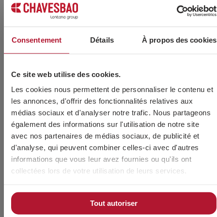
Consentement
Détails
À propos des cookies
ROTAVATOR NUT BL
ÉCROU DE ROTAVATOR EN FINITION NOIRE ET QUALITÉ
Ce site web utilise des cookies.
8
Les cookies nous permettent de personnaliser le contenu et
les annonces, d'offrir des fonctionnalités relatives aux
médias sociaux et d'analyser notre trafic. Nous partageons
également des informations sur l'utilisation de notre site
avec nos partenaires de médias sociaux, de publicité et
Avez-vous besoin de plus
d'analyse, qui peuvent combiner celles-ci avec d'autres
d'informations?
informations que vous leur avez fournies ou qu'ils ont
collectées lors de votre utilisation de leurs services.
Tout autoriser