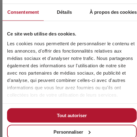
M4 x 20
60810004X020
500
0.9
8.0
Consentement
Détails
À propos des cookies
M4 x 25
60810004X025
500
1.1
8.0
Ce site web utilise des cookies.
M4 x 30
60810004X030
500
1.45
4.0
Les cookies nous permettent de personnaliser le contenu et
M4 x 35
60810004X035
500
1.7
4.0
les annonces, d'offrir des fonctionnalités relatives aux
médias sociaux et d'analyser notre trafic. Nous partageons
également des informations sur l'utilisation de notre site
M4 x 40
60810004X040
500
1.95
4.0
avec nos partenaires de médias sociaux, de publicité et
d'analyse, qui peuvent combiner celles-ci avec d'autres
M4 x 45
60810004X045
500
2.2
4.0
informations que vous leur avez fournies ou qu'ils ont
collectées lors de votre utilisation de leurs services.
M4 x 50
60810004X050
500
2.45
2.0
M4 x 55
60810004X055
200
1.08
80
Tout autoriser
M5 x 8
60810005X008
500
0.8
15.0
Personnaliser