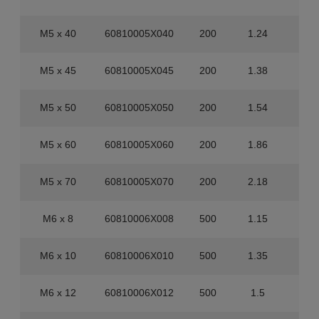
M5 x 40
60810005X040
200
1.24
3.2
M5 x 45
60810005X045
200
1.38
1.6
M5 x 50
60810005X050
200
1.54
1.6
M5 x 60
60810005X060
200
1.86
1.6
M5 x 70
60810005X070
200
2.18
1.6
M6 x 8
60810006X008
500
1.15
8.0
M6 x 10
60810006X010
500
1.35
8.0
M6 x 12
60810006X012
500
1.5
8.0