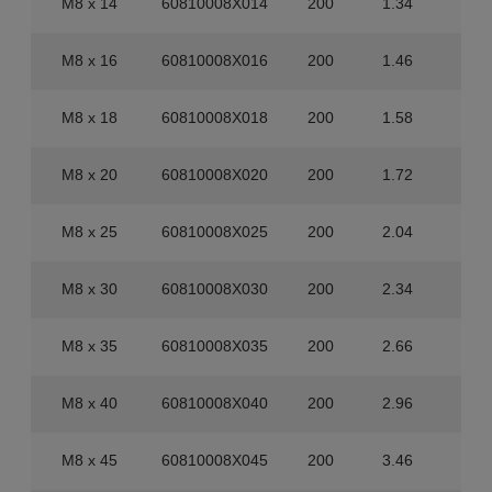
M8 x 14
60810008X014
200
1.34
3.2
M8 x 16
60810008X016
200
1.46
3.2
M8 x 18
60810008X018
200
1.58
1.6
M8 x 20
60810008X020
200
1.72
1.6
M8 x 25
60810008X025
200
2.04
1.6
M8 x 30
60810008X030
200
2.34
1.6
M8 x 35
60810008X035
200
2.66
1.6
M8 x 40
60810008X040
200
2.96
80
M8 x 45
60810008X045
200
3.46
80