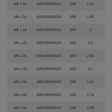
M6 x 14
60810006X014
500
1.65
4.0
M6 x 16
60810006X016
500
1.85
4.0
M6 x 18
60810006X018
500
2
4.0
M6 x 20
60810006X020
500
2.2
4.0
M6 x 25
60810006X025
500
2.65
4.0
M6 x 30
60810006X030
500
3.1
4.0
M6 x 35
60810006X035
200
1.42
1.6
M6 x 40
60810006X040
200
1.76
1.6
M6 x 45
60810006X045
200
1.98
1.6