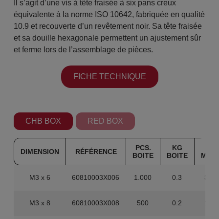
Il s’agit d’une vis à tête fraisée à six pans creux
équivalente à la norme ISO 10642, fabriquée en qualité
10.9 et recouverte d’un revêtement noir. Sa tête fraisée
et sa douille hexagonale permettent un ajustement sûr
et ferme lors de l’assemblage de pièces.
FICHE TECHNIQUE
CHB BOX
RED BOX
PCS.
KG
PC
DIMENSION
RÉFÉRENCE
BOITE
BOITE
MAS
M3 x 6
60810003X006
1.000
0.3
30.0
M3 x 8
60810003X008
500
0.2
15.0