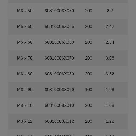
M6 x 50
60810006X050
200
2.2
1.6
M6 x 55
60810006X055
200
2.42
1.6
M6 x 60
60810006X060
200
2.64
1.6
M6 x 70
60810006X070
200
3.08
80
M6 x 80
60810006X080
200
3.52
80
M6 x 90
60810006X090
100
1.98
80
M8 x 10
60810008X010
200
1.08
3.2
M8 x 12
60810008X012
200
1.22
3.2