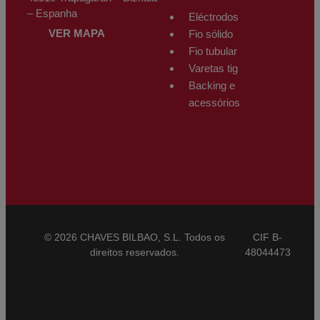
– Espanha
Eléctrodos
VER MAPA
Fio sólido
Fio tubular
Varetas tig
Backing e
acessórios
© 2026 CHAVES BILBAO, S.L. Todos os
CIF B-
direitos reservados.
48044473
Condições Gerais de Venda
CBAM
Aviso Legal
Política de Privacidade