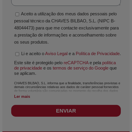
Aceito a utilização dos meus dados pessoais pelo
pessoal técnico da CHAVES BILBAO, S.L. (NIPC B-
48044473) para que me contacte exclusivamente para
a prestação de informações e aconselhamento sobre
os seus produtos.
Li e aceito o
Aviso Legal
e a
Política de Privacidade
.
Este site é protegido pelo
reCAPTCHA
e pela
política
de privacidade
e os
termos de serviço do Google
que
se aplicam.
CHAVES BILBAO, S.L. informa que a finalidade, transferências previstas e
demais circunstâncias relativas aos dados de caráter pessoal fornecidos
de forma voluntária são comunicadas no momento da recolha dos dados
pessoais, ainda que, dependendo do caso específico, a sua finalidade
Ler mais
possa ser alguma das seguintes: atendimento do seu pedido, reclamação
ou dúvida apresentada, manutenção da relação estabelecida, gestão
integral e comercial de clientes, contabilidade e faturação ou envio de
ENVIAR
comunicações, inclusive por meio eletrónico, de notícias e atividades
relacionadas com CHAVES BILBAO, S.L. Os dados incluídos nos nossos
ficheiros são absolutamente confidenciais e serão tratados com a máxima
confidencialidade e cumprindo todos os requisitos exigidos pelo
Regulamento Geral de Proteção de Dados (RGPD) de 27 de abril de 2016.
Os dados ficarão registados nos nossos ficheiros pelo tempo necessário