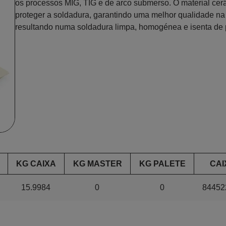
os processos MIG, TIG e de arco submerso. O material ce
proteger a soldadura, garantindo uma melhor qualidade na
resultando numa soldadura limpa, homogénea e isenta de 
KG CAIXA
KG MASTER
KG PALETE
CAI
15.9984
0
0
84452