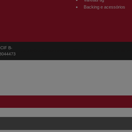
Backing e acessórios
CIF B-
Condições Gerais de Venda
CBAM
Aviso Legal
Política de Pr
8044473