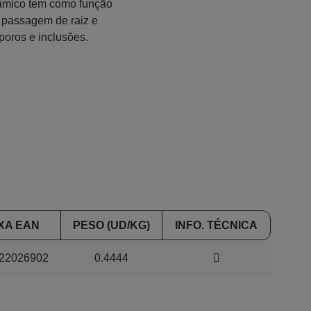
râmico tem como função
 passagem de raiz e
poros e inclusões.
XA EAN
PESO (UD/KG)
INFO. TÉCNICA
22026902
0.4444