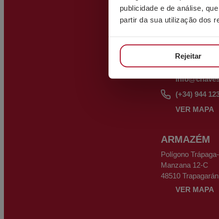
publicidade e de análise, q
partir da sua utilização dos 
ESCRITÓRI
C/ Bizkargi, 6
Polígono Industria
Rejeitar
48195 Larrabetzu
info@chave
(+34) 944 12
VER MAPA
ARMAZÉM
Polígono Trápaga
Manzana 12-C
48510 Trapagarán
VER MAPA