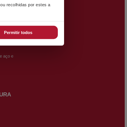
ou recolhidas por estes a
SOS
Permitir todos
e aço e
URA