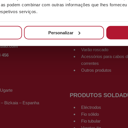
ue as podem combinar com outras informações que lhes forneceu 
respetivos serviços.
OS
PRODUTOS PARAFU
Parafusos
l Sarrikola
Personalizar
Porcas
 – Bizkaia – Espanha
Anilhas
sbao.com
Varão roscado
3 456
Acessórios para cabos d
correntes
Outros produtos
-Ugarte
PRODUTOS SOLDAD
 – Bizkaia – Espanha
Eléctrodos
Fio sólido
Fio tubular
Varetas tig