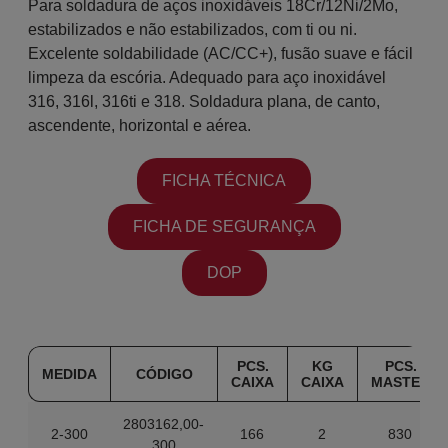
Para soldadura de aços inoxidáveis 18Cr/12Ni/2Mo,
estabilizados e não estabilizados, com ti ou ni.
Excelente soldabilidade (AC/CC+), fusão suave e fácil
limpeza da escória. Adequado para aço inoxidável
316, 316l, 316ti e 318. Soldadura plana, de canto,
ascendente, horizontal e aérea.
FICHA TÉCNICA
FICHA DE SEGURANÇA
DOP
PCS.
KG
PCS.
MEDIDA
CÓDIGO
CAIXA
CAIXA
MASTER
2803162,00-
2-300
166
2
830
300