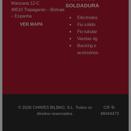
Manzana 12-C
SOLDADURA
48510 Trapagarán – Bizkaia
– Espanha
Eléctrodos
VER MAPA
Fio sólido
Fio tubular
Varetas tig
Backing e
acessórios
© 2026 CHAVES BILBAO, S.L. Todos os
CIF B-
direitos reservados.
48044473
Condições Gerais de Venda
CBAM