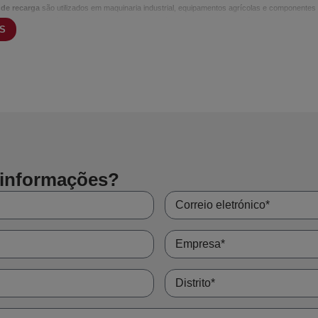
 de recarga
são utilizados em maquinaria industrial, equipamentos agrícolas e componentes
eventiva quando é necessário recuperar dimensões ou melhorar a resistência superficial do m
IS
m revestimento básico, destacam-se pela sua resistência à fissuração e boa soldabilidade n
a em função do tipo de desgaste predominante, do material base e da espessura de recarga
 informações?