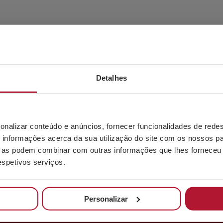
VES BILBAO, S.L. C/Bizkargi, 6 Polígono Industrial Sarrikola 48195 Larrabetzu - Biscaia - 
Detalhes
OS
PRODUTOS PARAFU
Parafusos
l Sarrikola
Porcas
onalizar conteúdo e anúncios, fornecer funcionalidades de redes
 – Bizkaia – Espanha
Anilhas
informações acerca da sua utilização do site com os nossos pa
sbao.com
Varão roscado
ue as podem combinar com outras informações que lhes forneceu 
3 456
Acessórios para cabos d
respetivos serviços.
correntes
Outros produtos
Personalizar
-Ugarte