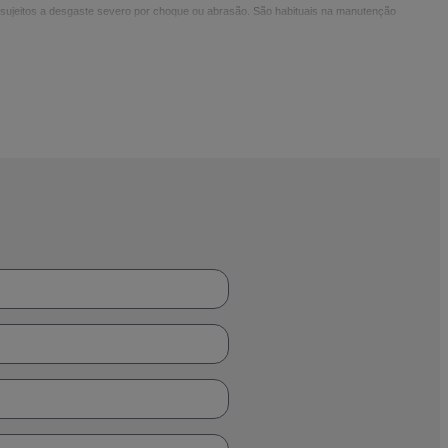
 sujeitos a desgaste severo por choque ou abrasão. São habituais na manutenção
aterial base.
a maioria das posições de trabalho, exceto na vertical descendente. A seleção
 necessária para garantir um comportamento adequado em serviço.