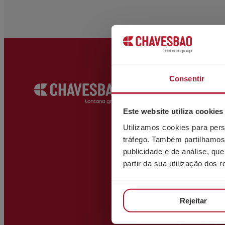
fotocópia do seu cartão do cidadão para CHA
info@chavesbao.com
.
Consentir
ESCRITÓRI
C/ Bizkargi, 6
Este website utiliza cookies
Polígono Industria
Utilizamos cookies para pers
48195 Larrabetzu
tráfego. Também partilhamos 
info@chave
publicidade e de análise, q
(+34) 944 12
partir da sua utilização dos 
VER MAPA
Rejeitar
ARMAZÉM
Polígono Trápaga