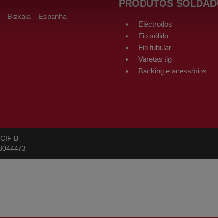
PRODUTOS SOLDAD
 – Bizkaia – Espanha
Eléctrodos
Fio sólido
Fio tubular
Varetas tig
Backing e acessórios
CIF B-
Condições Gerais de Venda
CBAM
Aviso Legal
Política de Pr
8044473