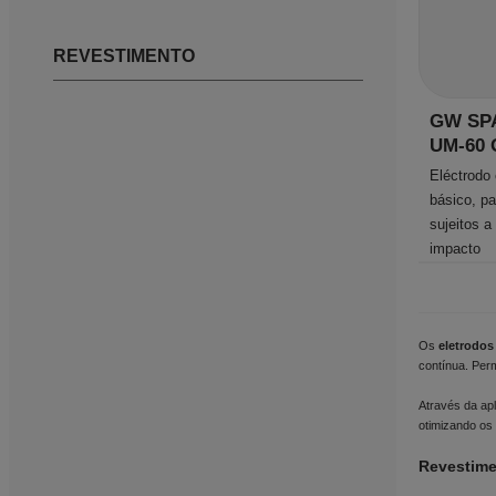
REVESTIMENTO
GW SPA
UM-60 
Eléctrodo
básico, p
sujeitos 
impacto
Os
eletrodos
contínua. Per
Através da apl
otimizando os
Revestime