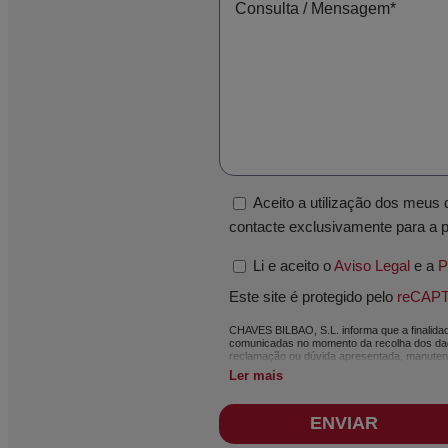
Aceito a utilização dos meu
contacte exclusivamente para a 
Li e aceito o
Aviso Legal
e a
P
Este site é protegido pelo
reCAP
CHAVES BILBAO, S.L. informa que a finalidade
comunicadas no momento da recolha dos dado
reclamação ou dúvida apresentada, manutenção
meio eletrónico, de notícias e atividades r
Ler mais
máxima confidencialidade e cumprindo todos 
nossos ficheiros pelo tempo necessário que 
legislação em vigor e sempre durante o tem
ENVIAR
acordo com a legislação de proteção de dado
será da sua exclusiva responsabilidade. O ut
solicitar a portabilidade dos dados de aco