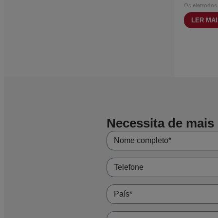
Os
eletrodos
corretiva e pr
LER MA
Disponíveis co
deve ser feit
Necessita de mais