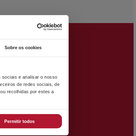
Espanha ou através do endereço de e-mail
Sobre os cookies
SOS
 sociais e analisar o nosso
rceiros de redes sociais, de
ou recolhidas por estes a
e aço e
Permitir todos