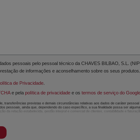
s dados pessoais pelo pessoal técnico da CHAVES BILBAO, S.L. (N
prestação de informações e aconselhamento sobre os seus produtos
olítica de Privacidade
.
TCHA
e pela
política de privacidade
e os
termos de serviço do Googl
, transferências previstas e demais circunstâncias relativas aos dados de caráter pessoal 
s pessoais, ainda que, dependendo do caso específico, a sua finalidade possa ser alguma
 da relação estabelecida, gestão integral e comercial de clientes, contabilidade e faturaç
elacionadas com CHAVES BILBAO, S.L. Os dados incluídos nos nossos ficheiros são absolutam
os requisitos exigidos pelo Regulamento Geral de Proteção de Dados (RGPD) de 27 de abril
durar a motivação para a qual foram recolhidos. O período durante o qual os dados pessoai
po necessário para a prestação do serviço para o qual foram comunicados. Recomenda-se nã
s, como os relativos à saúde, pois os mesmos não são transferidos criptografados ou encri
ilizador poderá exercer a qualquer momento os seus direitos de acesso, retificação, oposiç
rdo com as disposições do Regulamento Geral de Proteção de Dados (RGPD), de 27 de abril 