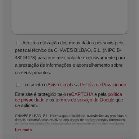
Aceito a utilização dos meus dados pessoais pelo
pessoal técnico da CHAVES BILBAO, S.L. (NIPC B-
48044473) para que me contacte exclusivamente para
a prestação de informações e aconselhamento sobre
os seus produtos.
Li e aceito o
Aviso Legal
e a
Política de Privacidade
.
Este site é protegido pelo
reCAPTCHA
e pela
política
de privacidade
e os
termos de serviço do Google
que
se aplicam.
CHAVES BILBAO, S.L. informa que a finalidade, transferências previstas e
demais circunstâncias relativas aos dados de caráter pessoal fornecidos
de forma voluntária são comunicadas no momento da recolha dos dados
pessoais, ainda que, dependendo do caso específico, a sua finalidade
Ler mais
possa ser alguma das seguintes: atendimento do seu pedido, reclamação
ou dúvida apresentada, manutenção da relação estabelecida, gestão