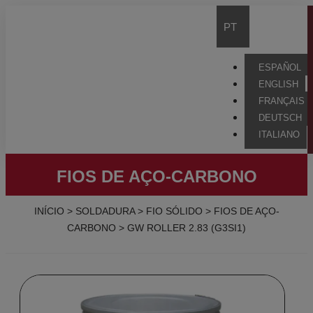
PT
ESPAÑOL
ENGLISH
FRANÇAIS
DEUTSCH
ITALIANO
FIOS DE AÇO-CARBONO
INÍCIO
>
SOLDADURA
>
FIO SÓLIDO
>
FIOS DE AÇO-
CARBONO
>
GW ROLLER 2.83 (G3SI1)