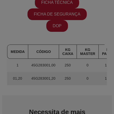
FICHA TÉCNICA
FICHA DE SEGURANÇA
DOP
KG
KG
KG
MEDIDA
CÓDIGO
CAIXA
MASTER
PALET
1
45G283001,00
250
0
1000
01,20
45G283001,20
250
0
1000
Necessita de mais