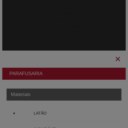
Condições Gerais de Venda
CBAM
Aviso Legal
Política de Privacidade
Política de Cookies
Canal Ético
PARAFUSARIA
Materiais
LATÃO