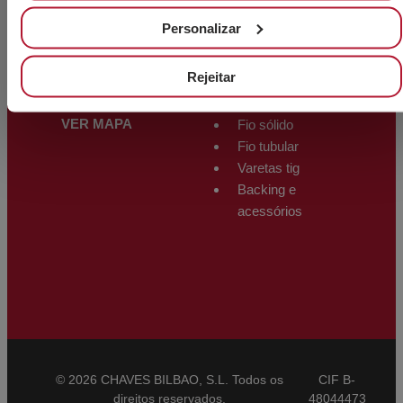
ARMAZÉM
Personalizar
Polígono Trápaga-Ugarte
PRODUTOS
Manzana 12-C
SOLDADURA
Rejeitar
48510 Trapagarán – Bizkaia
– Espanha
Eléctrodos
VER MAPA
Fio sólido
Fio tubular
Varetas tig
Backing e
acessórios
© 2026 CHAVES BILBAO, S.L. Todos os
CIF B-
direitos reservados.
48044473