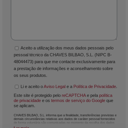
Aceito a utilização dos meus dados pessoais pelo
pessoal técnico da CHAVES BILBAO, S.L. (NIPC B-
48044473) para que me contacte exclusivamente para
a prestação de informações e aconselhamento sobre
os seus produtos.
Li e aceito o
Aviso Legal
e a
Política de Privacidade
.
Este site é protegido pelo
reCAPTCHA
e pela
política
de privacidade
e os
termos de serviço do Google
que
se aplicam.
CHAVES BILBAO, S.L. informa que a finalidade, transferências previstas e
demais circunstâncias relativas aos dados de caráter pessoal fornecidos
de forma voluntária são comunicadas no momento da recolha dos dados
pessoais, ainda que, dependendo do caso específico, a sua finalidade