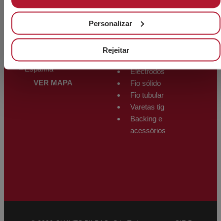
Outros produtos
ARMAZÉM
Personalizar
Polígono Trápaga-Ugarte
PRODUTOS
Manzana 12-C
Rejeitar
SOLDADURA
48510 Trapagarán – Bizkaia
– Espanha
Eléctrodos
VER MAPA
Fio sólido
Fio tubular
Varetas tig
Backing e
acessórios