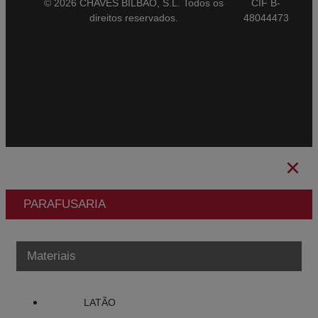
© 2026 CHAVES BILBAO, S.L. Todos os
CIF B-
direitos reservados.
48044473
Condições Gerais de Venda
CBAM
Aviso Legal
Política de Privacidade
Política de Cookies
Canal Ético
PARAFUSARIA
Materiais
LATÃO