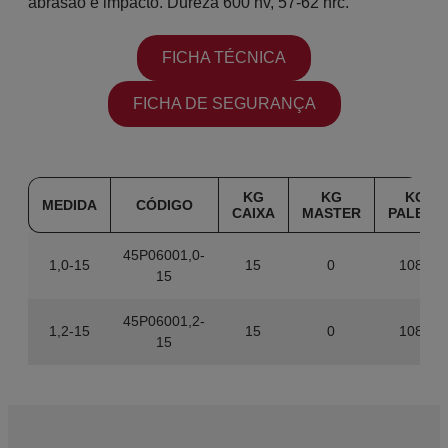
abrasão e impacto. Dureza 600 hv, 57-62 hrc.
FICHA TÉCNICA
FICHA DE SEGURANÇA
KG
KG
KG
MEDIDA
CÓDIGO
CAIXA
MASTER
PALETE
45P06001,0-
1,0-15
15
0
1080
15
45P06001,2-
1,2-15
15
0
1080
15