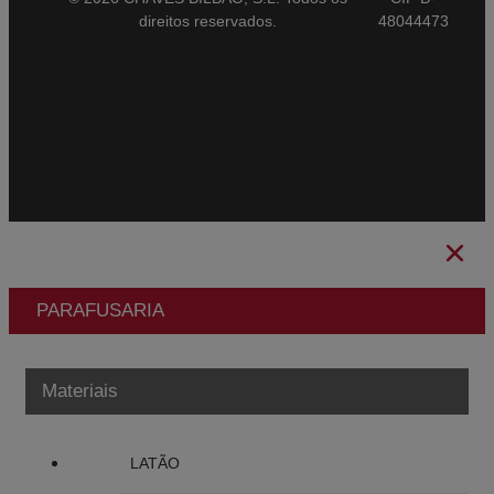
direitos reservados.
48044473
Condições Gerais de Venda
CBAM
Aviso Legal
Política de Privacidade
Política de Cookies
Canal Ético
PARAFUSARIA
Materiais
LATÃO