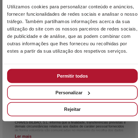
Utilizamos cookies para personalizar conteúdo e anúncios,
fornecer funcionalidades de redes sociais e analisar o nosso
tráfego. Também partilhamos informações acerca da sua
utilização do site com os nossos parceiros de redes sociais,
de publicidade e de análise, que as podem combinar com
outras informações que lhes forneceu ou recolhidas por
Aceito a utilização dos meus dados pessoais pelo
estes a partir da sua utilização dos respetivos serviços.
pessoal técnico da CHAVES BILBAO, S.L. (NIPC B-
48044473) para que me contacte exclusivamente para
a prestação de informações e aconselhamento sobre
Permitir todos
os seus produtos.
Li e aceito o
Aviso Legal
e a
Política de Privacidade
.
Personalizar
Este site é protegido pelo
reCAPTCHA
e pela
política
de privacidade
e os
termos de serviço do Google
que
Rejeitar
se aplicam.
CHAVES BILBAO, S.L. informa que a finalidade, transferências previstas e
demais circunstâncias relativas aos dados de caráter pessoal fornecidos
de forma voluntária são comunicadas no momento da recolha dos dados
pessoais, ainda que, dependendo do caso específico, a sua finalidade
Ler mais