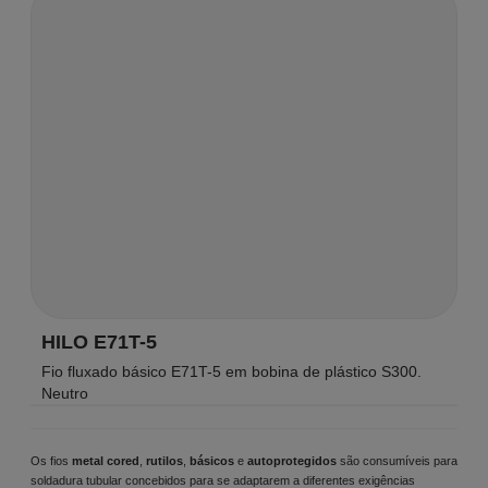
HILO E71T-5
Fio fluxado básico E71T-5 em bobina de plástico S300.
Neutro
Os fios
metal cored
,
rutilos
,
básicos
e
autoprotegidos
são consumíveis para
soldadura tubular concebidos para se adaptarem a diferentes exigências