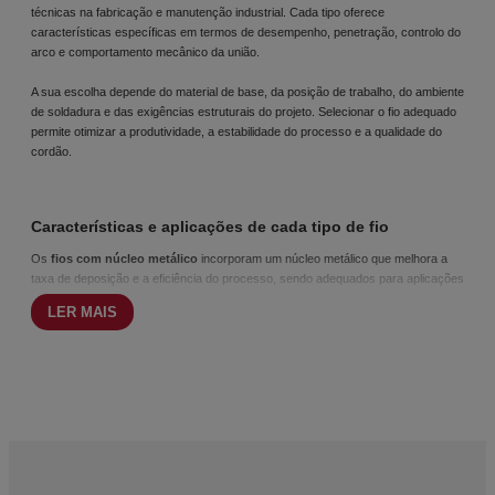
técnicas na fabricação e manutenção industrial. Cada tipo oferece
características específicas em termos de desempenho, penetração, controlo do
arco e comportamento mecânico da união.
A sua escolha depende do material de base, da posição de trabalho, do ambiente
de soldadura e das exigências estruturais do projeto. Selecionar o fio adequado
permite otimizar a produtividade, a estabilidade do processo e a qualidade do
cordão.
Características e aplicações de cada tipo de fio
Os
fios com núcleo metálico
incorporam um núcleo metálico que melhora a
taxa de deposição e a eficiência do processo, sendo adequados para aplicações
estruturais e trabalhos de alta produtividade.
LER MAIS
Os
fios rutilos
contêm compostos à base de dióxido de titânio e destacam-se
pela sua boa soldabilidade, estabilidade do arco e acabamento uniforme,
especialmente em posição plana e com transferência do tipo arco-spray.
Os
fios básicos
são orientados para uniões com maiores exigências
mecânicas, oferecendo melhor comportamento contra fissuras e resistência
adequada em aplicações sujeitas a carga.