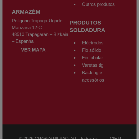
Outros produtos
ARMAZÉM
Polígono Trápaga-Ugarte
PRODUTOS
Manzana 12-C
SOLDADURA
48510 Trapagarán – Bizkaia
– Espanha
Eléctrodos
VER MAPA
Fio sólido
Fio tubular
Varetas tig
Backing e
acessórios
© 2026 CHAVES BILBAO, S.L. Todos os
CIF B-