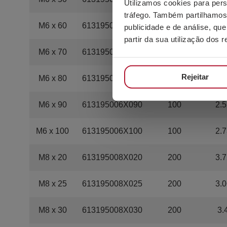
Utilizamos cookies para pers
tráfego. Também partilhamos 
M6 x 60
613195006X060
100
2.0
publicidade e de análise, q
partir da sua utilização dos 
M6 x 70
613195006X070
100
2.0
Rejeitar
M6 x 80
613195006X080
100
2.2
M6 x 90
613195006X090
100
2.5
M6 x 100
613195006X100
100
2.7
M8 x 20
613195008X020
200
3.7
M8 x 25
613195008X025
200
3.0
M8 x 30
613195008X030
200
3.