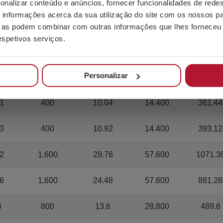
onalizar conteúdo e anúncios, fornecer funcionalidades de redes
informações acerca da sua utilização do site com os nossos pa
7
800
16.56
28.800
596.16
ue as podem combinar com outras informações que lhes forneceu 
respetivos serviços.
7
800
16.56
28.800
596.16
Personalizar
9
800
18.32
28.800
659.52
1
400
10.04
14.400
361.44
3
400
10.92
14.400
393.12
2
1.600
29.76
57.600
1071.3
6
1.600
24.48
57.600
881.28
4
800
13.6
28.800
489.6