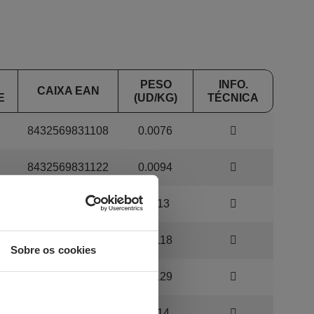
PESO
INFO.
CAIXA EAN
E
(UD/KG)
TÉCNICA
8432569831108
0.0076
8432569831122
0.0094
8432569831139
0.013
8432569831146
0.0118
Sobre os cookies
8432569831160
0.0129
8432569831177
0.014