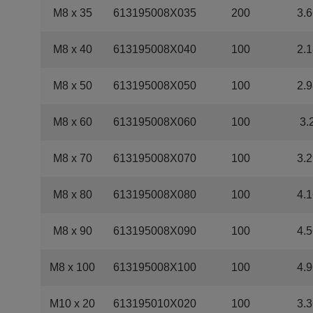
M8 x 35
613195008X035
200
3.6
M8 x 40
613195008X040
100
2.1
M8 x 50
613195008X050
100
2.9
M8 x 60
613195008X060
100
3.
M8 x 70
613195008X070
100
3.2
M8 x 80
613195008X080
100
4.1
M8 x 90
613195008X090
100
4.5
M8 x 100
613195008X100
100
4.9
M10 x 20
613195010X020
100
3.3