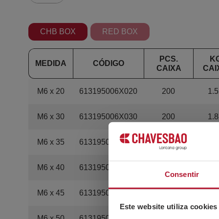
CHB BOX
RED BOX
PCS.
K
MEDIDA
CÓDIGO
CAIXA
CAI
M6 x 20
613195006X020
200
1.5
M6 x 30
613195006X030
200
1.8
M6 x 35
613195006X035
200
2.
M6 x 40
613195006X040
200
2.3
Consentir
M6 x 45
613195006X045
200
2.5
Este website utiliza cookies
M6 x 50
613195006X050
200
2.