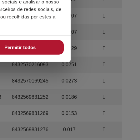
 sociais e analisar o nosso
rceiros de redes sociais, de
8432569831191
0.0207
ou recolhidas por estes a
8432569831214
0.0207
Permitir todos
8432569831221
0.0229
8432570216093
0.0251
8432570169245
0.0273
6
8432569831252
0.0186
8432569831269
0.0153
8432569831276
0.017