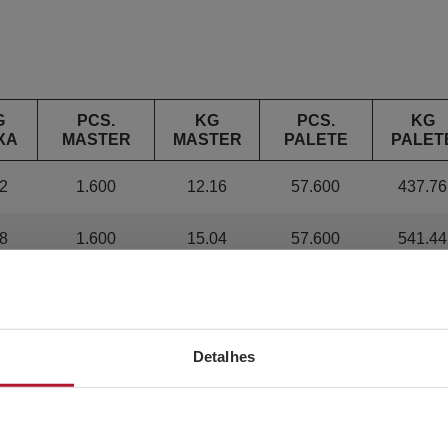
G
PCS.
KG
PCS.
KG
XA
MASTER
MASTER
PALETE
PALET
2
1.600
12.16
57.600
437.76
8
1.600
15.04
57.600
541.44
6
1.600
20.8
57.600
748.8
6
1.600
18.88
57.600
679.68
Detalhes
8
1.600
20.64
57.600
743.04
8
800
11.2
28.800
403.2