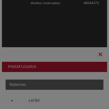
direitos reservados.
48044473
Condições Gerais de Venda
CBAM
Aviso Legal
Política de Privacidade
Política de Cookies
Canal Ético
PARAFUSARIA
Materiais
LATÃO