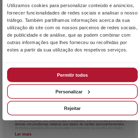
Utilizamos cookies para personalizar conteúdo e anúncios,
fornecer funcionalidades de redes sociais e analisar o nosso
tráfego. Também partilhamos informações acerca da sua
utilização do site com os nossos parceiros de redes sociais,
de publicidade e de análise, que as podem combinar com
outras informações que lhes forneceu ou recolhidas por
Aceito a utilização dos meus dados pessoais pelo
estes a partir da sua utilização dos respetivos serviços.
pessoal técnico da CHAVES BILBAO, S.L. (NIPC B-
48044473) para que me contacte exclusivamente para
a prestação de informações e aconselhamento sobre
Permitir todos
os seus produtos.
Li e aceito o
Aviso Legal
e a
Política de Privacidade
.
Personalizar
Este site é protegido pelo
reCAPTCHA
e pela
política
de privacidade
e os
termos de serviço do Google
que
Rejeitar
se aplicam.
CHAVES BILBAO, S.L. informa que a finalidade, transferências previstas e
demais circunstâncias relativas aos dados de caráter pessoal fornecidos
de forma voluntária são comunicadas no momento da recolha dos dados
pessoais, ainda que, dependendo do caso específico, a sua finalidade
Ler mais
possa ser alguma das seguintes: atendimento do seu pedido, reclamação