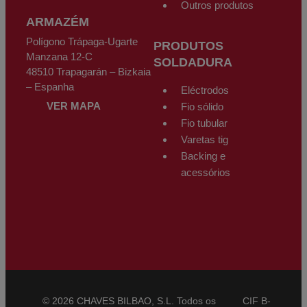
Outros produtos
ARMAZÉM
Polígono Trápaga-Ugarte
PRODUTOS
Manzana 12-C
SOLDADURA
48510 Trapagarán – Bizkaia
– Espanha
Eléctrodos
VER MAPA
Fio sólido
Fio tubular
Varetas tig
Backing e
acessórios
© 2026 CHAVES BILBAO, S.L. Todos os
CIF B-