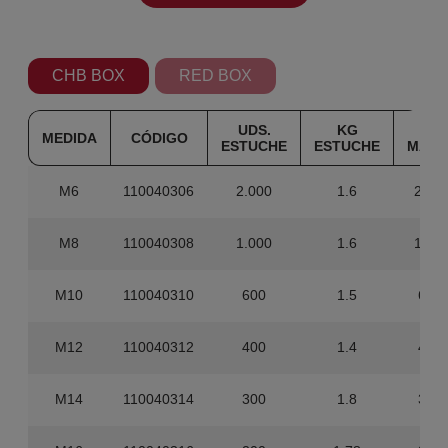
CHB BOX
RED BOX
UDS.
KG
UDS
MEDIDA
CÓDIGO
ESTUCHE
ESTUCHE
MAST
M6
110040306
2.000
1.6
20.0
M8
110040308
1.000
1.6
10.0
M10
110040310
600
1.5
6.00
M12
110040312
400
1.4
4.00
M14
110040314
300
1.8
3.00