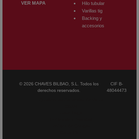
VER MAPA
Hilo tubular
Varillas tig
Backing y
accesorios
© 2026 CHAVES BILBAO, S.L. Todos los
CIF B-
derechos reservados.
48044473
Condiciones Generales de Venta
CBAM
Aviso Legal
Política de Privacidad
Política de Cookies
Canal Ético