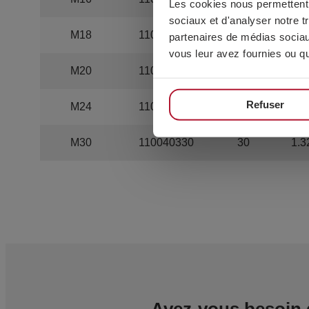
Les cookies nous permettent d
sociaux et d'analyser notre t
M18
110040318
150
1.4
partenaires de médias sociaux
vous leur avez fournies ou qu'
M20
110040320
100
1.
Refuser
M24
110040324
70
1.8
M30
110040330
30
1.3
Avez-vous besoin 