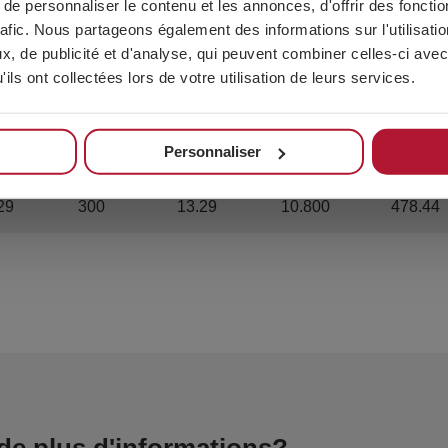
e personnaliser le contenu et les annonces, d'offrir des fonctio
rafic. Nous partageons également des informations sur l'utilisati
55
1.500
14.55
54.000
523.8
, de publicité et d'analyse, qui peuvent combiner celles-ci avec
ils ont collectées lors de votre utilisation de leurs services.
5
1.000
15
36.000
540
Personnaliser
34
700
18.34
25.200
660.24
29
300
13.29
10.800
478.44
de plus d'informations?