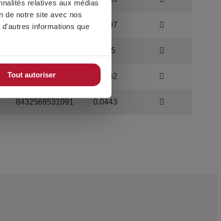
nnalités relatives aux médias
on de notre site avec nos
8432569644234
0.0097
 d'autres informations que
8432569013283
0.015
Tout autoriser
8432569644241
0.0262
8432569531091
0.0443