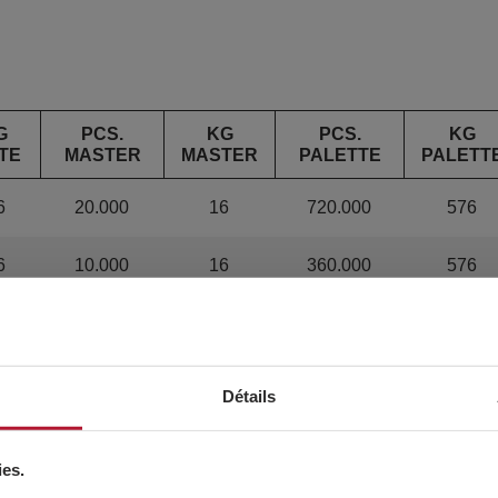
G
PCS.
KG
PCS.
KG
TE
MASTER
MASTER
PALETTE
PALETT
6
20.000
16
720.000
576
6
10.000
16
360.000
576
5
6.000
15
216.000
540
4
4.000
14
144.000
504
Détails
8
3.000
18
108.000
648
ies.
78
2.000
17.8
72.000
640.8