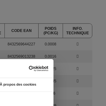
POIDS
INFO.
CODE EAN
E
(PC/KG)
TECHNIQUE
8432569644227
0.0008
8432569013238
0.0016
8432569013245
0.0025
8432569013252
0.0035
À propos des cookies
8432569013269
0.006
8432569013276
0.0089