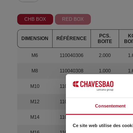
CHB BOX
RED BOX
PCS.
K
DIMENSION
RÉFÉRENCE
BOITE
BOI
M6
110040306
2.000
1.
M8
110040308
1.000
1.
M10
110040310
600
1.
M12
110040312
400
1.
Consentement
M14
110040314
300
1.
Ce site web utilise des cook
M16
110040316
200
1.