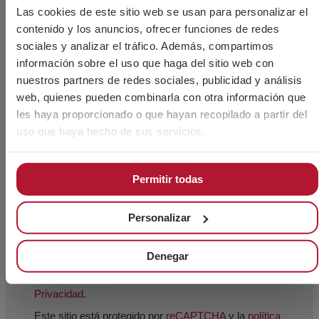
Las cookies de este sitio web se usan para personalizar el
contenido y los anuncios, ofrecer funciones de redes
sociales y analizar el tráfico. Además, compartimos
información sobre el uso que haga del sitio web con
nuestros partners de redes sociales, publicidad y análisis
web, quienes pueden combinarla con otra información que
les haya proporcionado o que hayan recopilado a partir del
uso que haya hecho de sus servicios.
Permitir todas
Acepto el uso de mis datos personales por el
personal técnico de CHAVES BILBAO, S.L. (CIF B-
Personalizar
48044473) para que me contacte exclusivamente para
mi información y asesoramiento de sus productos.
Denegar
He leído y acepto el
Aviso Legal
y la
Política de
Privacidad
.
Este sitio está protegido por
reCAPTCHA
y la
política