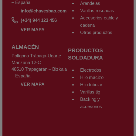
– España
Arandelas
Varillas roscadas
info@chavesbao.com
Accesorios cable y
(+34) 944 123 456
cadena
VER MAPA
Otros productos
ALMACÉN
PRODUCTOS
Polígono Trápaga-Ugarte
SOLDADURA
Manzana 12-C
48510 Trapagarán – Bizkaia
Electrodos
– España
Hilo macizo
VER MAPA
Hilo tubular
Varillas tig
Backing y
accesorios