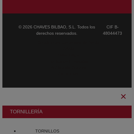
© 2026 CHAVES BILBAO, S.L. Todos los
CIF B-
derechos reservados.
48044473
Condiciones Generales de Venta
CBAM
Aviso Legal
Política de Privacidad
Política de Cookies
Canal Ético
TORNILLERÍA
TORNILLOS