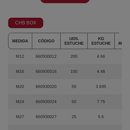
CHB BOX
UDS.
KG
UDS
MEDIDA
CÓDIGO
ESTUCHE
ESTUCHE
MAST
M12
660930012
200
4.66
1.20
M16
660930016
100
4.48
60
M20
660930020
50
3.695
30
M24
660930024
50
7.75
20
M27
660930027
25
5.6
10