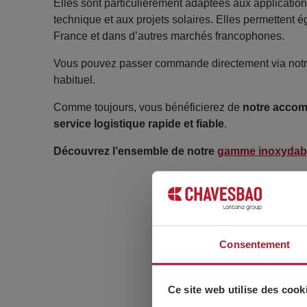
Elles sont particulièrement adaptées aux applications
technique et aux projets solaires. Elles permettent
France et dans d’autres marchés francophones.
Vous pouvez passer commande directement via not
habituel.
Comme toujours, vous bénéficierez de
notre accom
service logistique rapide et fiable
.
Découvrez l’ensemble de notre
gamme inoxydab
Consentement
Ce site web utilise des cook