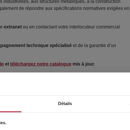
 industrielles, aux structures métalliques, à la construction
 également de répondre aux spécifications normatives exigées en
re
extranet
ou en contactant votre interlocuteur commercial
pagnement technique spécialisé
et de la garantie d’un
le
et
téléchargez notre catalogue
mis à jour.
Détails
ies.