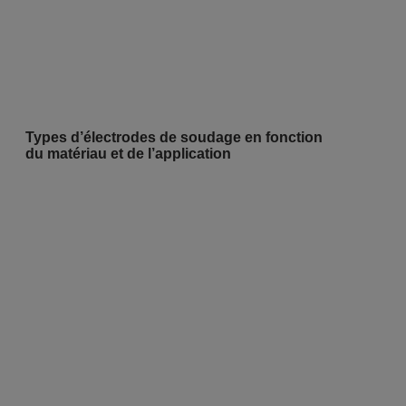
Types d’électrodes de soudage en fonction
du matériau et de l’application
RONDELLES NFE
NFE 25514 [M] A2