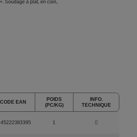
+. Soudage à plat, en coin,
POIDS
INFO.
CODE EAN
(PC/KG)
TECHNIQUE
445222383395
1