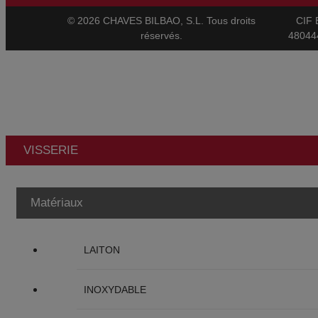
© 2026 CHAVES BILBAO, S.L. Tous droits
CIF 
réservés.
48044
VISSERIE
Matériaux
LAITON
INOXYDABLE