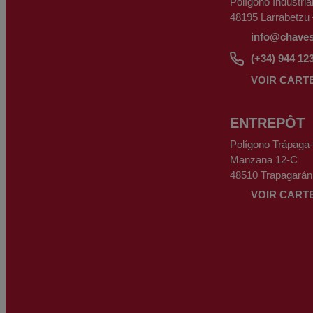
Polígono Industria
48195 Larrabetzu
info@chave
(+34) 944 12
VOIR CART
ENTREPÔT
Polígono Trápaga
Manzana 12-C
48510 Trapagarán
VOIR CART