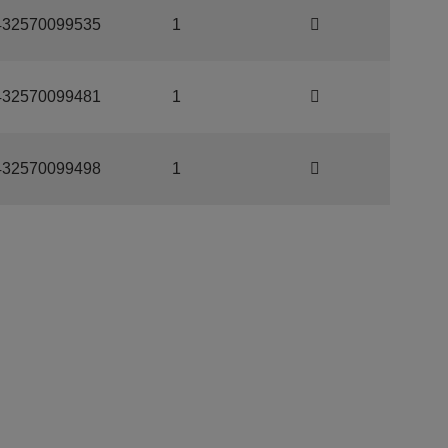
432570099535
1
432570099481
1
432570099498
1