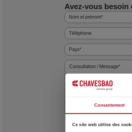
Avez-vous besoin 
Consentement
J’accepte que mes données pe
Ce site web utilise des cook
pour me contacter uniquement pou