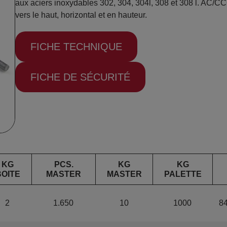
aux aciers inoxydables 302, 304, 304l, 308 et 308 l. AC/CC
vers le haut, horizontal et en hauteur.
FICHE TECHNIQUE
FICHE DE SÉCURITÉ
KG
PCS.
KG
KG
BOITE
MASTER
MASTER
PALETTE
2
1.650
10
1000
8