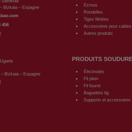
l Sarrikola
Ecrous
 – Bizkaia – Espagne
Rondelles
sbao.com
Tiges filetées
3 456
Accessoires pour cables
Autres produits
E
PRODUITS SOUDUR
-Ugarte
Électrodes
 – Bizkaia – Espagne
Fil plein
E
Fil fourré
Baguettes tig
Supports et accessoires