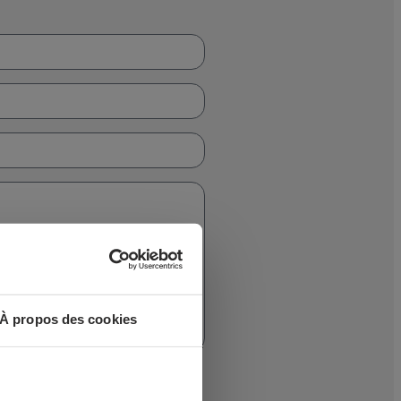
À propos des cookies
 BILBAO, S.L. (CIF B-48044473)
ique de ses produits.