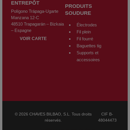
ENTREPÔT
PRODUITS
Polígono Trápaga-Ugarte
SOUDURE
Manzana 12-C
48510 Trapagarán – Bizkaia
Électrodes
– Espagne
Fil plein
VOIR CARTE
Fil fourré
Baguettes tig
Supports et
accessoires
© 2026 CHAVES BILBAO, S.L. Tous droits
CIF B-
réservés.
48044473
Conditions Générales de Vente