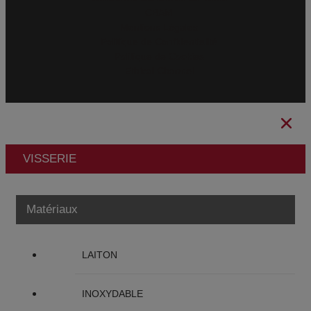
CBAM
Mentions Légales
Politique de Confidentialité
Politique de Cookies
Ethical Channel
VISSERIE
Matériaux
LAITON
INOXYDABLE