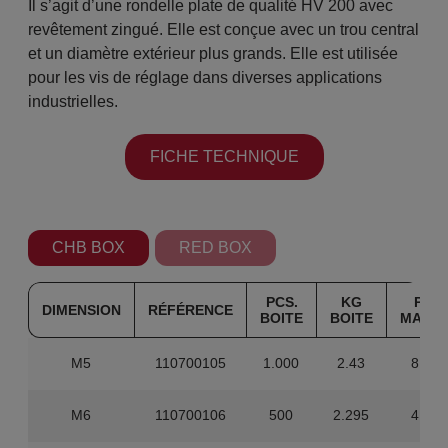
Il s’agit d’une rondelle plate de qualité HV 200 avec
revêtement zingué. Elle est conçue avec un trou central
et un diamètre extérieur plus grands. Elle est utilisée
pour les vis de réglage dans diverses applications
industrielles.
FICHE TECHNIQUE
CHB BOX
RED BOX
PCS.
KG
PCS.
DIMENSION
RÉFÉRENCE
BOITE
BOITE
MAST
M5
110700105
1.000
2.43
8.000
M6
110700106
500
2.295
4.000