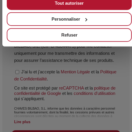
Tout autoriser
Personnaliser
J’accepte que mes données personnelles soient
Refuser
utilisées par le personnel technique de CHAVES
BILBAO, S.L. (CIF B-48044473) pour me contacter
uniquement pour me transmettre des informations et
pour assurer l’assistance technique de ses produits.
J’ai lu et j'accepte la
Mention Légale
et la
Politique
de Confidentialité
.
Ce site est protégé par
reCAPTCHA
et la
politique de
confidentialité de Google
et les
conditions d'utilisation
qui s'appliquent.
CHAVES BILBAO, S.L. informe que les données à caractère personnel
fournies volontairement, dont la finalité, les cessions prévues et autres
circonstances sont décrites au moment de la collecte des données à
caractère personnel. Toutefois, selon le cas, la finalité peut être une des
Lire plus
suivantes : traitement d’une demande, réclamation ou question posée ;
maintien de la relation établie ; gestion intégrale et commerciale des
clients ; comptabilité et facturation ; ou envoi de communications, y