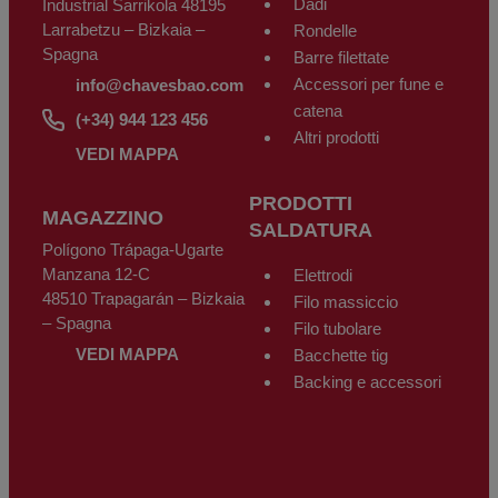
Dadi
Industrial Sarrikola 48195
Larrabetzu – Bizkaia –
Rondelle
Spagna
Barre filettate
Accessori per fune e
info@chavesbao.com
catena
(+34) 944 123 456
Altri prodotti
VEDI MAPPA
PRODOTTI
MAGAZZINO
SALDATURA
Polígono Trápaga-Ugarte
Manzana 12-C
Elettrodi
48510 Trapagarán – Bizkaia
Filo massiccio
– Spagna
Filo tubolare
VEDI MAPPA
Bacchette tig
Backing e accessori