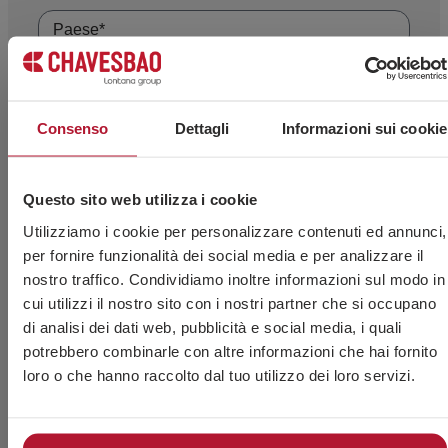
Consenso
Dettagli
Informazioni sui cookie
Questo sito web utilizza i cookie
Utilizziamo i cookie per personalizzare contenuti ed annunci,
per fornire funzionalità dei social media e per analizzare il
nostro traffico. Condividiamo inoltre informazioni sul modo in
cui utilizzi il nostro sito con i nostri partner che si occupano
di analisi dei dati web, pubblicità e social media, i quali
Accetto l’uso dei miei dati personali da parte del
potrebbero combinarle con altre informazioni che hai fornito
personale tecnico di CHAVES BILBAO, S.L. (CIF B-
loro o che hanno raccolto dal tuo utilizzo dei loro servizi.
48044473) affinché mi contatti esclusivamente per
fornirmi informazioni e consulenza sui suoi prodotti.
Ho letto e accetto
l’Avviso Legale
e
l’Informativa