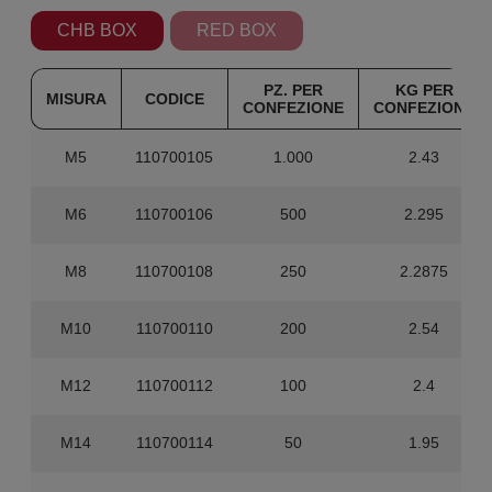
CHB BOX
RED BOX
PZ. PER
KG PER
MISURA
CODICE
CONFEZIONE
CONFEZIONE
M5
110700105
1.000
2.43
M6
110700106
500
2.295
M8
110700108
250
2.2875
M10
110700110
200
2.54
M12
110700112
100
2.4
M14
110700114
50
1.95