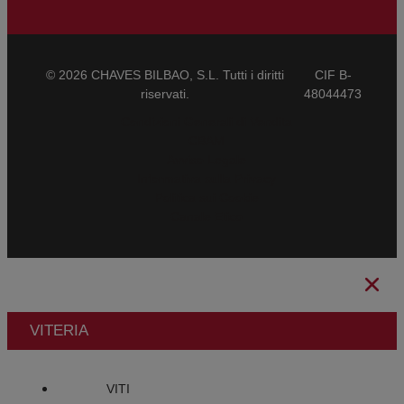
© 2026 CHAVES BILBAO, S.L. Tutti i diritti
CIF B-
riservati.
48044473
Condizioni Generali di Vendita
CBAM
Avviso Legale
Informativa sulla Privacy
Politica sui Cookie
Canale Etico
VITERIA
VITI