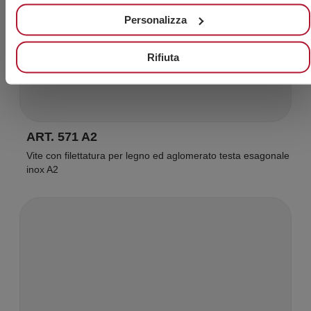
Personalizza
Rifiuta
ART. 571 A2
Vite con filettatura per legno ed aglomerato testa esagonale
inox A2