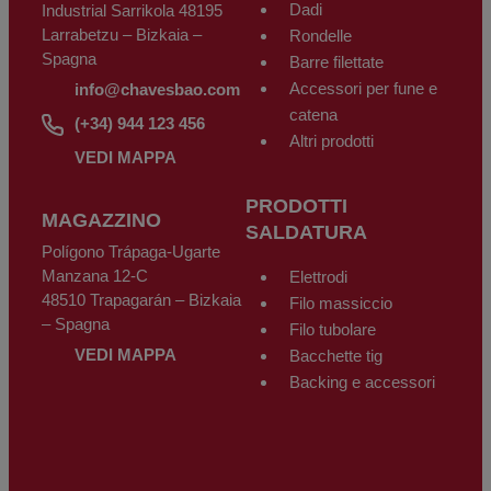
Dadi
Industrial Sarrikola 48195
Larrabetzu – Bizkaia –
Rondelle
Spagna
Barre filettate
Accessori per fune e
info@chavesbao.com
catena
(+34) 944 123 456
Altri prodotti
VEDI MAPPA
PRODOTTI
MAGAZZINO
SALDATURA
Polígono Trápaga-Ugarte
Manzana 12-C
Elettrodi
48510 Trapagarán – Bizkaia
Filo massiccio
– Spagna
Filo tubolare
VEDI MAPPA
Bacchette tig
Backing e accessori