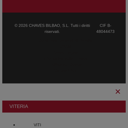
© 2026 CHAVES BILBAO, S.L. Tutti i diritti
CIF B-
riservati.
48044473
Condizioni Generali di Vendita
CBAM
Avviso Legale
Informativa sulla Privacy
Politica sui Cookie
Canale Etico
VITERIA
VITI