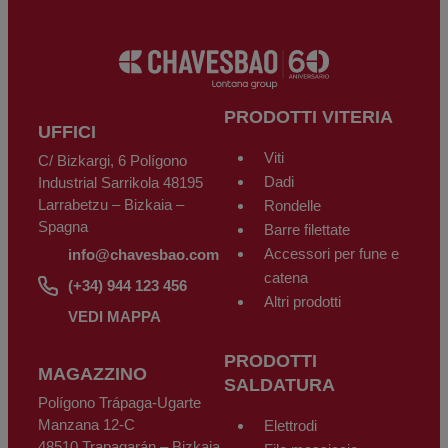
esercitare in qualsiasi momento i diritti di accesso, rettifica, opposizione,
cancellazione, limitazione del trattamento o portabilità dei dati, come
previsto dal GDPR, inviando una richiesta scritta con copia del documento
d’identità a: CHAVES BILBAO, S.L. C/Bizkargi, 6 – Polígono Industrial
Sarrikola. 48195 Larrabetzu - Bizkaia – Spagna oppure tramite email a:
info@chavesbao.com
.
PRODOTTI VITERIA
UFFICI
Viti
C/ Bizkargi, 6 Polígono
Dadi
Industrial Sarrikola 48195
Larrabetzu – Bizkaia –
Rondelle
Spagna
Barre filettate
Accessori per fune e
info@chavesbao.com
catena
(+34) 944 123 456
Altri prodotti
VEDI MAPPA
PRODOTTI
MAGAZZINO
SALDATURA
Polígono Trápaga-Ugarte
Manzana 12-C
Elettrodi
48510 Trapagarán – Bizkaia