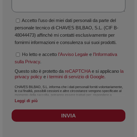
Accetto l’uso dei miei dati personali da parte del
personale tecnico di CHAVES BILBAO, S.L. (CIF B-
48044473) affinché mi contatti esclusivamente per
fornirmi informazioni e consulenza sui suoi prodotti.
Ho letto e accetto
l’Avviso Legale
e
l’Informativa
sulla Privacy
.
Questo sito è protetto da
reCAPTCHA
e si applicano
la
privacy policy
e
i termini di servizio di Google.
CHAVES BILBAO, S.L. informa che i dati personali forniti volontariamente,
le cui finalità, possibili cessioni e altre circostanze vengono specificate al
momento della raccolta, potranno essere trattati per: rispondere a
richieste, gestire il rapporto stabilito, amministrazione e gestione
Leggi di più
commerciale, contabilità e fatturazione, oppure per l’invio di comunicazioni,
anche elettroniche, relative a notizie e attività di CHAVES BILBAO, S.L. I
dati raccolti saranno trattati in modo assolutamente riservato e
INVIA
conformemente al Regolamento Generale sulla Protezione dei Dati
(GDPR) del 27 aprile 2016. Saranno conservati per il tempo necessario a
soddisfare la finalità per cui sono stati raccolti, o secondo quanto stabilito
dalla normativa vigente. Si raccomanda di non inviare dati personali di
natura sensibile, come quelli relativi alla salute, poiché non viaggiano cifrati.
In tal caso, la responsabilità sarà esclusivamente dell’utente. L’utente potrà