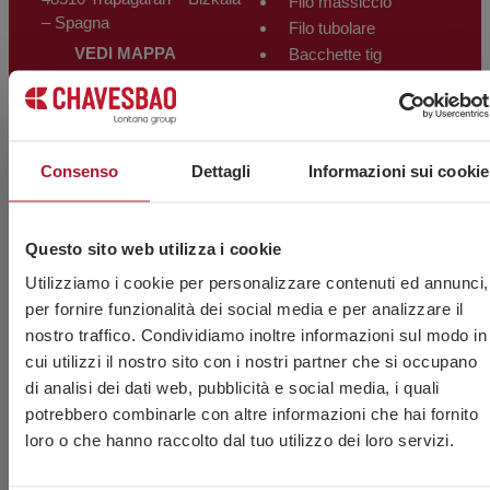
Filo massiccio
– Spagna
Filo tubolare
VEDI MAPPA
Bacchette tig
Backing e accessori
Consenso
Dettagli
Informazioni sui cookie
Questo sito web utilizza i cookie
Utilizziamo i cookie per personalizzare contenuti ed annunci,
© 2026 CHAVES BILBAO, S.L. Tutti i diritti
CIF B-
per fornire funzionalità dei social media e per analizzare il
riservati.
48044473
nostro traffico. Condividiamo inoltre informazioni sul modo in
Condizioni Generali di Vendita
cui utilizzi il nostro sito con i nostri partner che si occupano
CBAM
di analisi dei dati web, pubblicità e social media, i quali
Avviso Legale
Informativa sulla Privacy
potrebbero combinarle con altre informazioni che hai fornito
Politica sui Cookie
loro o che hanno raccolto dal tuo utilizzo dei loro servizi.
Canale Etico