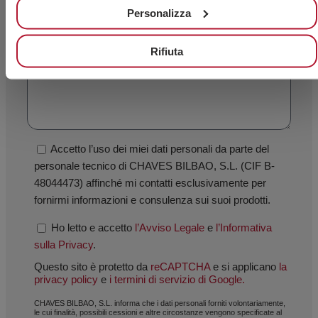
Personalizza
Rifiuta
Accetto l’uso dei miei dati personali da parte del
personale tecnico di CHAVES BILBAO, S.L. (CIF B-
48044473) affinché mi contatti esclusivamente per
fornirmi informazioni e consulenza sui suoi prodotti.
Ho letto e accetto
l’Avviso Legale
e
l’Informativa
sulla Privacy
.
Questo sito è protetto da
reCAPTCHA
e si applicano
la
privacy policy
e
i termini di servizio di Google.
CHAVES BILBAO, S.L. informa che i dati personali forniti volontariamente,
le cui finalità, possibili cessioni e altre circostanze vengono specificate al