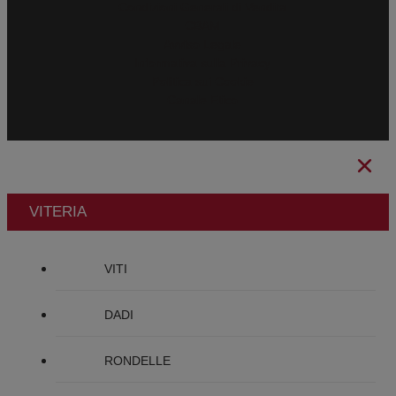
Condizioni Generali di Vendita
CBAM
Avviso Legale
Informativa sulla Privacy
Politica sui Cookie
Canale Etico
VITERIA
VITI
DADI
RONDELLE