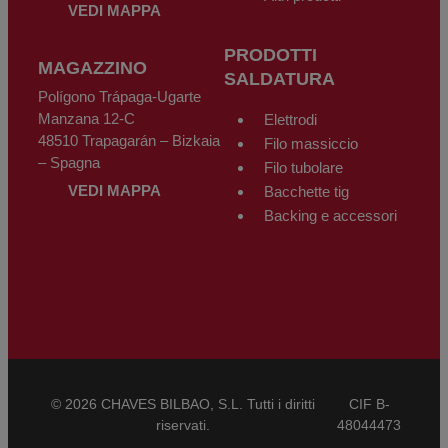
VEDI MAPPA
PRODOTTI
MAGAZZINO
SALDATURA
Polígono Trápaga-Ugarte
Manzana 12-C
Elettrodi
48510 Trapagarán – Bizkaia
Filo massiccio
– Spagna
Filo tubolare
VEDI MAPPA
Bacchette tig
Backing e accessori
© 2026 CHAVES BILBAO, S.L. Tutti i diritti
CIF B-
riservati.
48044473