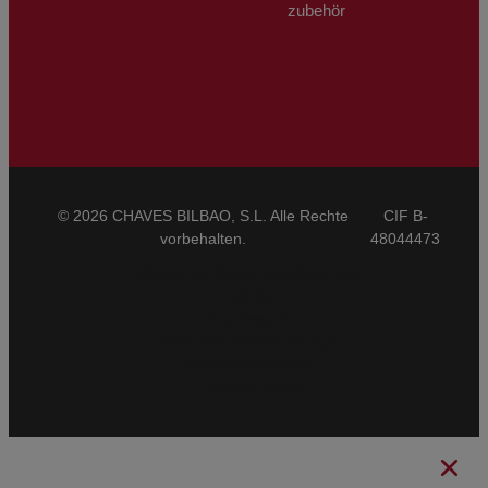
zubehör
© 2026 CHAVES BILBAO, S.L. Alle Rechte
CIF B-
vorbehalten.
48044473
Allgemeine Verkaufsbedingungen
CBAM
Impressum
Datenschutzbestimmungen
Cookies-Richtlinien
Ethischer Kanal