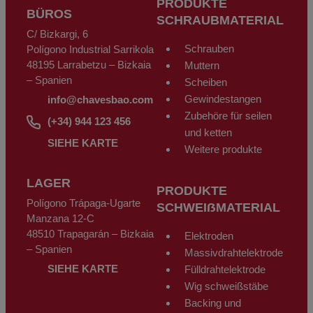
PRODUKTE
Widerspruch gemäß den Bestimmungen der Allgemeinen
BÜROS
Datenschutzverordnung (DSGVO) vom 27. April 2016 ausüben, indem er
SCHRAUBMATERIAL
ein Schreiben zusammen mit einer Fotokopie seines Personalausweises
C/ Bizkargi, 6
an CHAVES BILBAO, S.L. C/Bizkargi, 6 Polígono Industrial Sarrikola 48195
Larrabetzu - Bizkaia - Spanien oder über die E-Mail-Adresse
Schrauben
Polígono Industrial Sarrikola
info@chavesbao.com
sendet.
48195 Larrabetzu – Bizkaia
Muttern
– Spanien
Scheiben
Gewindestangen
info@chavesbao.com
Zubehöre für seilen
(+34) 944 123 456
und ketten
SIEHE KARTE
Weitere produkte
LAGER
PRODUKTE
Polígono Trápaga-Ugarte
SCHWEIẞMATERIAL
Manzana 12-C
48510 Trapagarán – Bizkaia
Elektroden
– Spanien
Massivdrahtelektrode
SIEHE KARTE
Fülldrahtelektrode
Wig schweißstäbe
Backing und