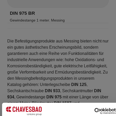
DIN 975 BR
Gewindestange 1 meter. Messing
Die Befestigungsprodukte aus Messing bieten nicht nur
ein gutes ästhetisches Erscheinungsbild, sondern
garantieren auch eine Reihe von Funktionalitäten für
industrielle Anwendungen wie: hohe Oxidations- und
Korrosionsbeständigkeit, gute elektrische Leitfähigkeit,
große Verformbarkeit und Ermüdungsbeständigkeit. Zu
den Messingbefestigungsprodukten in unserem
Katalog gehören: Unterlegscheibe
DIN 125
,
Sechskantschraube
DIN 933
, Sechskantmutter
DIN
934
, Gewindestange
DIN 975
mit einer Länge von über
einem Meter, Blindmutter
DIN 1587
und
Messingstopfen. Sie alle eignen sich unter anderem für
den Einsatz in Maschinen, Stadtmobiliar und