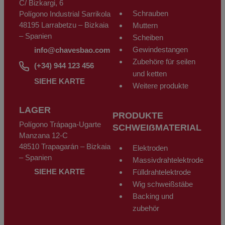
C/ Bizkargi, 6
Schrauben
Polígono Industrial Sarrikola
48195 Larrabetzu – Bizkaia
Muttern
– Spanien
Scheiben
Gewindestangen
info@chavesbao.com
Zubehöre für seilen
(+34) 944 123 456
und ketten
SIEHE KARTE
Weitere produkte
LAGER
PRODUKTE
Polígono Trápaga-Ugarte
SCHWEIẞMATERIAL
Manzana 12-C
48510 Trapagarán – Bizkaia
Elektroden
– Spanien
Massivdrahtelektrode
SIEHE KARTE
Fülldrahtelektrode
Wig schweißstäbe
Backing und
zubehör