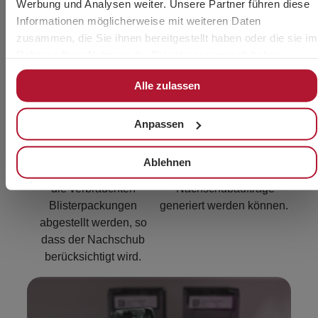
Werbung und Analysen weiter. Unsere Partner führen diese
Informationen möglicherweise mit weiteren Daten
zusammen, die Sie ihnen bereitgestellt haben oder die sie im
Rahmen Ihrer Nutzung der Dienste gesammelt haben.
Alle zulassen
Intelligentes Regal
RFID-Briefkasten
Anpassen
Das Regal hat eine RFID-
Die RFID-Tags werden in
Antenne auf dem
den Briefkasten gesteckt,
Ablehnen
obersten Regalboden, wo
so dass
die verbrauchten
Nachschubaufträge
Blisterpackungen
generiert werden können.
abgestellt werden, so
dass der Nachschub
berücksichtigt wird.