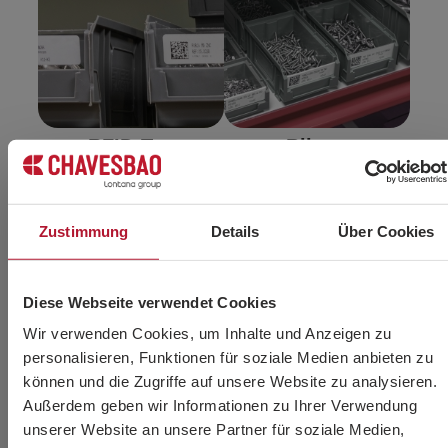
RFID-Tag
Blister
Das Label enthält einen
Das Label wird an der
RFID-Schaltkreis mit den
Vorderseite angebracht.
Zustimmung
Details
Über Cookies
Informationen des
Es hilft, die Lagerung zu
Barcodes oder BIDI-
optimieren und die
Codes. Auf dem Label
Lagerfläche zu
Diese Webseite verwendet Cookies
sind die Produktdaten wie
reduzieren.
z.B. Referenznummer
Wir verwenden Cookies, um Inhalte und Anzeigen zu
oder Menge gespeichert.
personalisieren, Funktionen für soziale Medien anbieten zu
können und die Zugriffe auf unsere Website zu analysieren.
Außerdem geben wir Informationen zu Ihrer Verwendung
unserer Website an unsere Partner für soziale Medien,