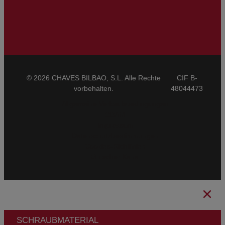
© 2026 CHAVES BILBAO, S.L. Alle Rechte
CIF B-
vorbehalten.
48044473
Allgemeine Verkaufsbedingungen
CBAM
Impressum
Datenschutzbestimmungen
Cookies-Richtlinien
Ethischer Kanal
SCHRAUBMATERIAL