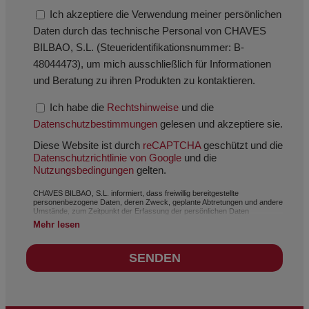
Ich akzeptiere die Verwendung meiner persönlichen
Daten durch das technische Personal von CHAVES
BILBAO, S.L. (Steueridentifikationsnummer: B-
48044473), um mich ausschließlich für Informationen
und Beratung zu ihren Produkten zu kontaktieren.
Ich habe die
Rechtshinweise
und die
Datenschutzbestimmungen
gelesen und akzeptiere sie.
Diese Website ist durch
reCAPTCHA
geschützt und die
Datenschutzrichtlinie von Google
und die
Nutzungsbedingungen
gelten.
CHAVES BILBAO, S.L. informiert, dass freiwillig bereitgestellte
personenbezogene Daten, deren Zweck, geplante Abtretungen und andere
Umstände, zum Zeitpunkt der Erfassung der persönlichen Daten
angegeben werden, wobei der Zweck je nach Fall einer der folgenden sein
Mehr lesen
kann: Bearbeitung Ihrer Anfrage, Beschwerde oder Frage,
Aufrechterhaltung der Geschäftsbeziehung, umfassende und
kommerzielle Kundenverwaltung, Buchhaltung und Rechnungsstellung
SENDEN
oder Versand von Mitteilungen, auch auf elektronischem Wege, von News
und Aktivitäten im Zusammenhang mit CHAVES BILBAO, S.L. Die Daten in
unseren Dateien sind streng vertraulich und werden mit der
größtmöglichen Vertraulichkeit behandelt und erfüllen alle Anforderungen
der Allgemeinen Datenschutzverordnung (DSGVO) vom 27. April 2016. Die
Daten bleiben so lange in unseren Dateien gespeichert, wie es für den