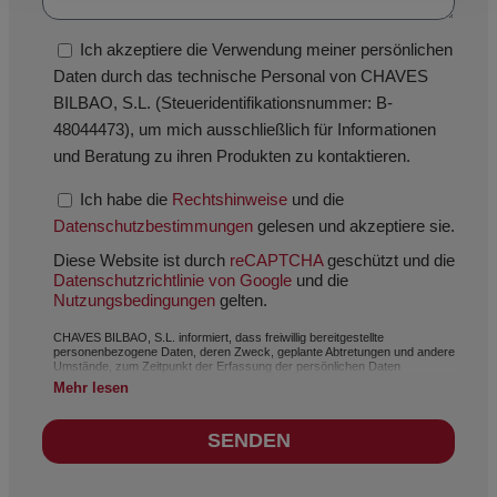
Ich akzeptiere die Verwendung meiner persönlichen
Daten durch das technische Personal von CHAVES
BILBAO, S.L. (Steueridentifikationsnummer: B-
48044473), um mich ausschließlich für Informationen
und Beratung zu ihren Produkten zu kontaktieren.
Ich habe die
Rechtshinweise
und die
Datenschutzbestimmungen
gelesen und akzeptiere sie.
Diese Website ist durch
reCAPTCHA
geschützt und die
Datenschutzrichtlinie von Google
und die
Nutzungsbedingungen
gelten.
CHAVES BILBAO, S.L. informiert, dass freiwillig bereitgestellte
personenbezogene Daten, deren Zweck, geplante Abtretungen und andere
Umstände, zum Zeitpunkt der Erfassung der persönlichen Daten
angegeben werden, wobei der Zweck je nach Fall einer der folgenden sein
Mehr lesen
kann: Bearbeitung Ihrer Anfrage, Beschwerde oder Frage,
Aufrechterhaltung der Geschäftsbeziehung, umfassende und
kommerzielle Kundenverwaltung, Buchhaltung und Rechnungsstellung
SENDEN
oder Versand von Mitteilungen, auch auf elektronischem Wege, von News
und Aktivitäten im Zusammenhang mit CHAVES BILBAO, S.L. Die Daten in
unseren Dateien sind streng vertraulich und werden mit der
größtmöglichen Vertraulichkeit behandelt und erfüllen alle Anforderungen
der Allgemeinen Datenschutzverordnung (DSGVO) vom 27. April 2016. Die