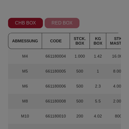
CHB BOX
RED BOX
STCK.
KG
STK.
ABMESSUNG
CODE
BOX
BOX
MASTER
M4
661180004
1.000
1.42
16.000
M5
661180005
500
1
8.000
M6
661180006
500
2.3
4.000
M8
661180008
500
5.5
2.000
M10
661180010
200
4.02
800