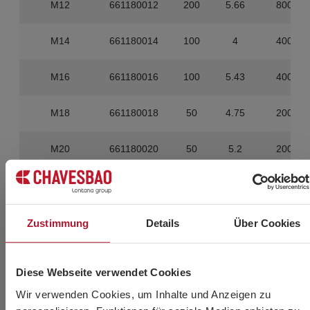
M12
661180012
200
5.66
800
M14
661180014
100
4
400
M16
661180016
100
5.43
400
M18
661180018
50
4.75
200
M20
661180020
50
5.2
200
Zustimmung
Details
Über Cookies
Sie möchten mehr
Informationen?
Diese Webseite verwendet Cookies
Wir verwenden Cookies, um Inhalte und Anzeigen zu