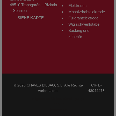
48510 Trapagarán – Bizkaia
Elektroden
– Spanien
Massivdrahtelektrode
SIEHE KARTE
Fülldrahtelektrode
Wig schweißstäbe
Backing und
zubehör
© 2026 CHAVES BILBAO, S.L. Alle Rechte
CIF B-
vorbehalten.
48044473
Allgemeine Verkaufsbedingungen
CBAM
Impressum
Datenschutzbestimmungen