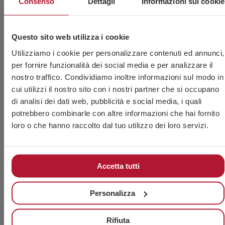
Consenso
Dettagli
Informazioni sui cookie
Questo sito web utilizza i cookie
Registrazione documentale
Utilizziamo i cookie per personalizzare contenuti ed annunci,
per fornire funzionalità dei social media e per analizzare il
nostro traffico. Condividiamo inoltre informazioni sul modo in
cui utilizzi il nostro sito con i nostri partner che si occupano
di analisi dei dati web, pubblicità e social media, i quali
Certificazioni di qualità
potrebbero combinarle con altre informazioni che hai fornito
loro o che hanno raccolto dal tuo utilizzo dei loro servizi.
Garanzia di conformità
Accetta tutti
Personalizza
In CHAVESBAO, ogni articolo viene sottoposto a
Rifiuta
un
processo di convalida che rafforza il nostro