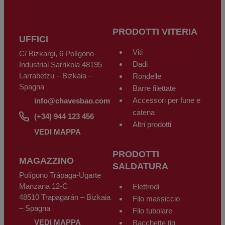
PRODOTTI VITERIA
UFFICI
Viti
C/ Bizkargi, 6 Polígono
Dadi
Industrial Sarrikola 48195
Larrabetzu – Bizkaia –
Rondelle
Spagna
Barre filettate
Accessori per fune e
info@chavesbao.com
catena
(+34) 944 123 456
Altri prodotti
VEDI MAPPA
PRODOTTI
MAGAZZINO
SALDATURA
Polígono Trápaga-Ugarte
Manzana 12-C
Elettrodi
48510 Trapagarán – Bizkaia
Filo massiccio
– Spagna
Filo tubolare
VEDI MAPPA
Bacchette tig