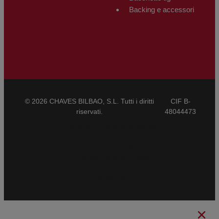
Backing e accessori
© 2026 CHAVES BILBAO, S.L. Tutti i diritti
CIF B-
riservati.
48044473
Condizioni Generali di Vendita
CBAM
Avviso Legale
Informativa sulla Privacy
Politica sui Cookie
Canale Etico