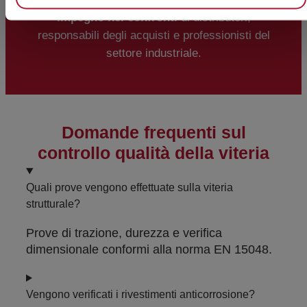
impegno nei confronti
di distributori,
responsabili degli acquisti e professionisti del
settore industriale.
Domande frequenti sul
controllo qualità della viteria
Quali prove vengono effettuate sulla viteria
strutturale?
Prove di trazione, durezza e verifica
dimensionale conformi alla norma EN 15048.
Vengono verificati i rivestimenti anticorrosione?